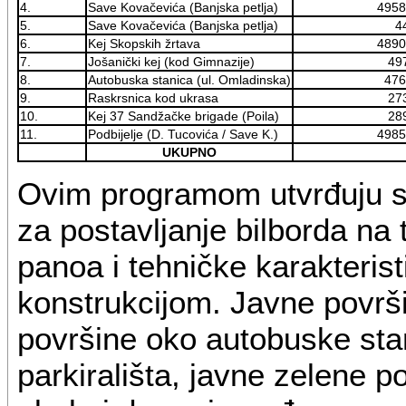
4.
Save Kovačevića (Banjska petlja)
4958
5.
Save Kovačevića (Banjska petlja)
4
6.
Kej Skopskih žrtava
4890
7.
Jošanički kej (kod Gimnazije)
49
8.
Autobuska stanica (ul. Omladinska)
476
9.
Raskrsnica kod ukrasa
27
10.
Kej 37 Sandžačke brigade (Poila)
28
11.
Podbijelje (D. Tucovića / Save K.)
4985
UKUPNO
Ovim programom utvrđuju s
za postavljanje bilborda na 
panoa i tehničke karakteris
konstrukcijom. Javne površin
površine oko autobuske stani
parkirališta, javne zelene p