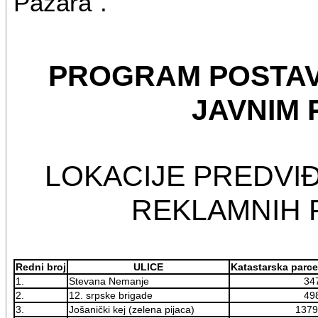
Pazara".
PROGRAM POSTAV
JAVNIM
LOKACIJE PREDVI
REKLAMNIH 
Redni broj
ULICE
Katastarska parce
1.
Stevana Nemanje
34
2.
12. srpske brigade
49
3.
Jošanički kej (zelena pijaca)
1379