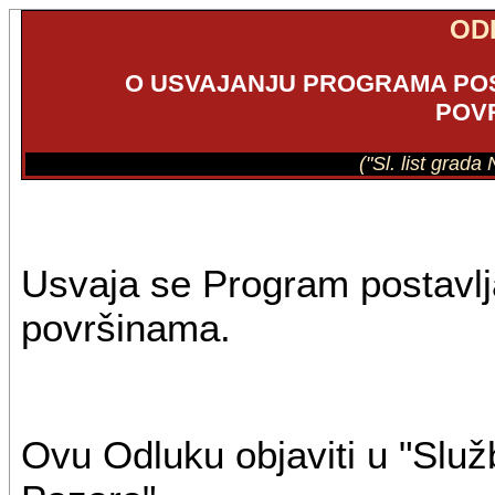
OD
O USVAJANJU PROGRAMA POS
POV
("Sl. list grad
Usvaja se Program postavlj
površinama.
Ovu Odluku objaviti u "Slu