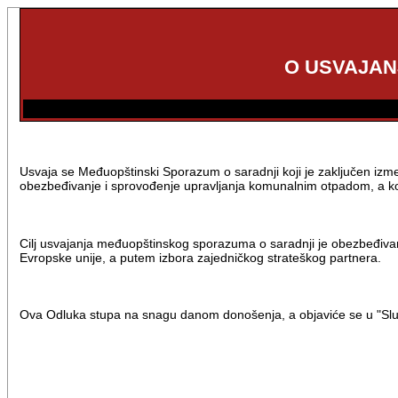
O USVAJAN
Usvaja se Međuopštinski Sporazum o saradnji koji je zaključen izmeđ
obezbeđivanje i sprovođenje upravljanja komunalnim otpadom, a koj
Cilj usvajanja međuopštinskog sporazuma o saradnji je obezbeđiva
Evropske unije, a putem izbora zajedničkog strateškog partnera.
Ova Odluka stupa na snagu danom donošenja, a objaviće se u "Sl