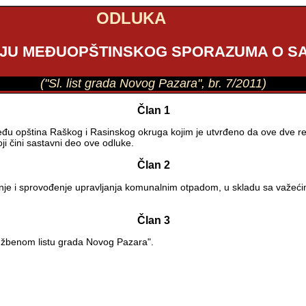
ODLUKA
JU MEĐUOPŠTINSKOG SPORAZUMA O S
("Sl. list grada Novog Pazara", br. 7/2011)
Član 1
u opština Raškog i Rasinskog okruga kojim je utvrđeno da ove dve regij
i čini sastavni deo ove odluke.
Član 2
nje i sprovođenje upravljanja komunalnim otpadom, u skladu sa važeći
Član 3
užbenom listu grada Novog Pazara".