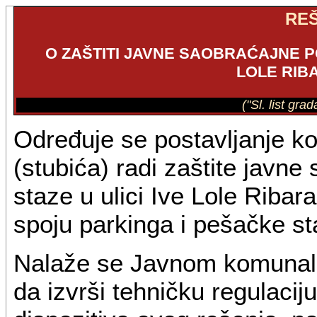
RE
O ZAŠTITI JAVNE SAOBRAĆAJNE PO
LOLE RIB
("Sl. list gr
Određuje se postavljanje k
(stubića) radi zaštite javn
staze u ulici Ive Lole Riba
spoju parkinga i pešačke st
Nalaže se Javnom komunaln
da izvrši tehničku regulacij