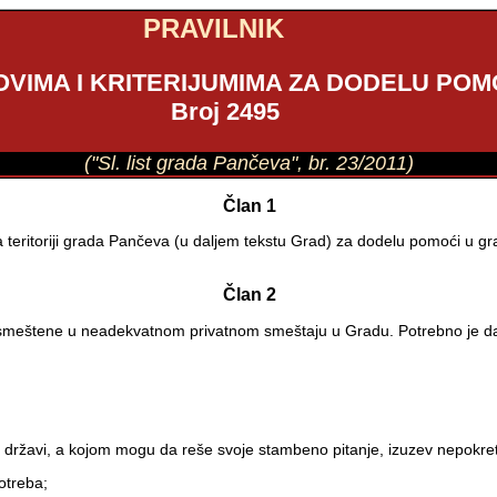
PRAVILNIK
OVIMA I KRITERIJUMIMA ZA DODELU POM
Broj 2495
("Sl. list grada Pančeva", br. 23/2011)
Član 1
a na teritoriji grada Pančeva (u daljem tekstu Grad) za dodelu pomoći u
.
Član 2
, smeštene u neadekvatnom privatnom smeštaju u Gradu. Potrebno je da
oj državi, a kojom mogu da reše svoje stambeno pitanje, izuzev nepokret
otreba;