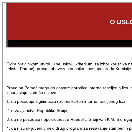
O USL
Ovim pravilnikom utvrđuju se uslovi i kriterijumi za izbor korisnik
tekstu: Pomoć), prava i obaveze korisnika i postupak rada Komisije
Pravo na Pomoć mogu da ostvare porodice interno raseljenih lica
ispunjavaju sledeće uslove:
1. da poseduju legitimaciju i zeleni karton interno raseljenog lica;
2. državljanstvo Republike Srbije;
3. da ne poseduju nepokretnost u Republici Srbiji van KiM, ili drug
4. da nisu uključeni u neki drugi program za rešavanje stambenih p