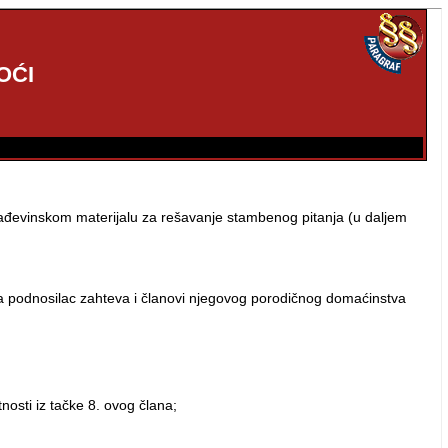
OĆI
 građevinskom materijalu za rešavanje stambenog pitanja (u daljem
 podnosilac zahteva i članovi njegovog porodičnog domaćinstva
nosti iz tačke 8. ovog člana;