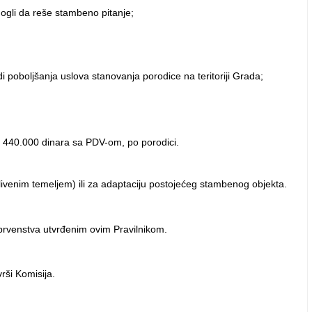
 mogli da reše stambeno pitanje;
poboljšanja uslova stanovanja porodice na teritoriji Grada;
440.000 dinara sa PDV-om, po porodici.
ivenim temeljem) ili za adaptaciju postojećeg stambenog objekta.
prvenstva utvrđenim ovim Pravilnikom.
rši Komisija.