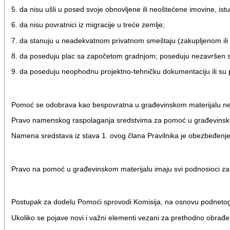
5. da nisu ušli u posed svoje obnovljene ili neoštećene imovine, istu 
6. da nisu povratnici iz migracije u treće zemlje;
7. da stanuju u neadekvatnom privatnom smeštaju (zakupljenom ili
8. da poseduju plac sa započetom gradnjom; poseduju nezavršen sta
9. da poseduju neophodnu projektno-tehničku dokumentaciju ili su pod
Pomoć se odobrava kao bespovratna u građevinskom materijalu ne
Pravo namenskog raspolaganja sredstvima za pomoć u građevinsk
Namena sredstava iz stava 1. ovog člana Pravilnika je obezbeđenje
Pravo na pomoć u građevinskom materijalu imaju svi podnosioci zah
Postupak za dodelu Pomoći sprovodi Komisija, na osnovu podnetog 
Ukoliko se pojave novi i važni elementi vezani za prethodno obrađ