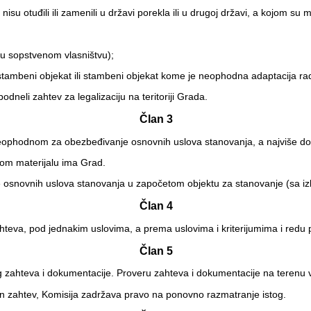
nisu otuđili ili zamenili u državi porekla ili u drugoj državi, a kojom su
 u sopstvenom vlasništvu);
mbeni objekat ili stambeni objekat kome je neophodna adaptacija radi 
neli zahtev za legalizaciju na teritoriji Grada.
Član 3
ophodnom za obezbeđivanje osnovnih uslova stanovanja, a najviše do 
om materijalu ima Grad.
 osnovnih uslova stanovanja u započetom objektu za stanovanje (sa izl
Član 4
teva, pod jednakim uslovima, a prema uslovima i kriterijumima i redu 
Član 5
zahteva i dokumentacije. Proveru zahteva i dokumentacije na terenu v
en zahtev, Komisija zadržava pravo na ponovno razmatranje istog.