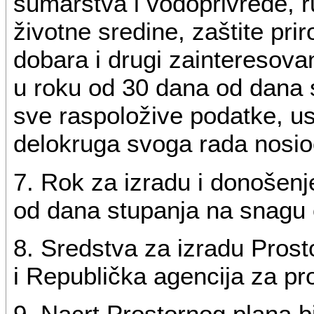
šumarstva i vodoprivrede, ru
životne sredine, zaštite prir
dobara i drugi zainteresovan
u roku od 30 dana od dana 
sve raspoložive podatke, us
delokruga svoga rada nosio
7. Rok za izradu i donošenj
od dana stupanja na snagu 
8. Sredstva za izradu Pros
i Republička agencija za pro
9. Nacrt Prostornog plana bi