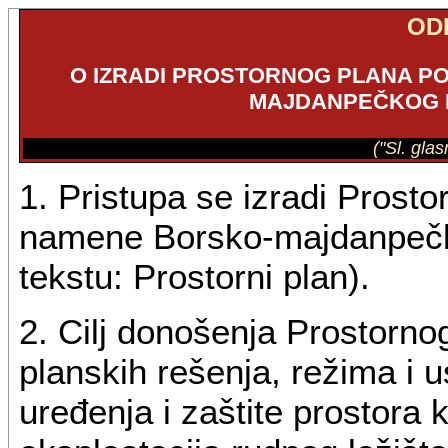
OD
O IZRADI PROSTORNOG PLANA 
MAJDANPEČKOG 
("Sl. gla
1. Pristupa se izradi Prost
namene Borsko-majdanpečk
tekstu: Prostorni plan).
2. Cilj donošenja Prostornog
planskih rešenja, režima i u
uređenja i zaštite prostora