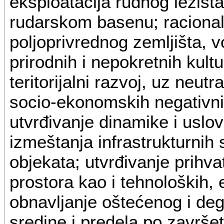
eksploatacija rudnog ležiš
rudarskom basenu; racionaln
poljoprivrednog zemljišta, v
prirodnih i nepokretnih kult
teritorijalni razvoj, uz neutr
socio-ekonomskih negativni
utvrđivanje dinamike i uslov
izmeštanja infrastrukturnih 
objekata; utvrđivanje prihva
prostora kao i tehnoloških, 
obnavljanje oštećenog i deg
sredine i predela po završe