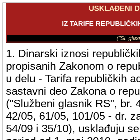
USKLAĐENI D
IZ TARIFE REPUBLIČKI
("Sl. gla
1. Dinarski iznosi republički
propisanih Zakonom o repub
u delu - Tarifa republičkih ad
sastavni deo Zakona o repu
("Službeni glasnik RS", br. 
42/05, 61/05, 101/05 - dr. z
54/09 i 35/10), usklađuju s