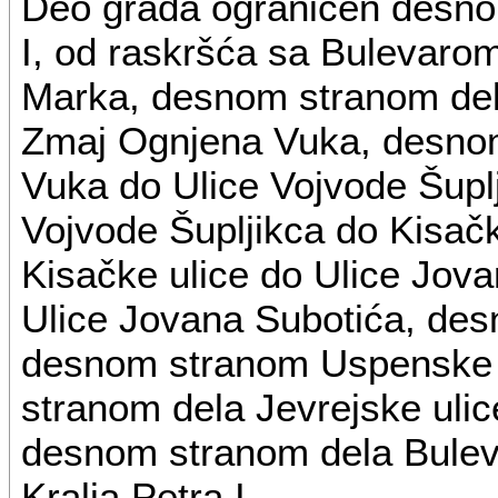
Deo grada ograničen desno
I, od raskršća sa Bulevarom
Marka, desnom stranom dela
Zmaj Ognjena Vuka, desno
Vuka do Ulice Vojvode Šupl
Vojvode Šupljikca do Kisač
Kisačke ulice do Ulice Jov
Ulice Jovana Subotića, des
desnom stranom Uspenske u
stranom dela Jevrejske uli
desnom stranom dela Bulev
Kralja Petra I.