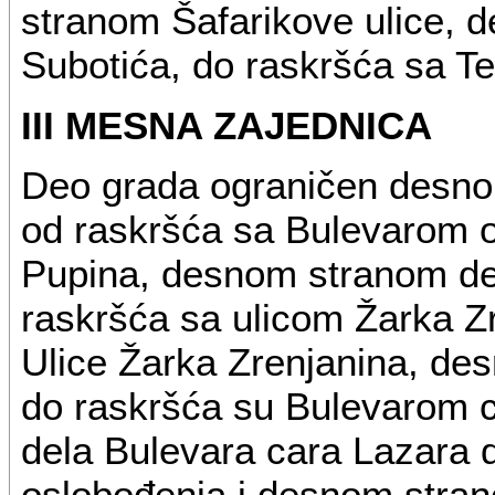
stranom Šafarikove ulice, 
Subotića, do raskršća sa T
III MESNA ZAJEDNICA
Deo grada ograničen desnom
od raskršća sa Bulevarom o
Pupina, desnom stranom de
raskršća sa ulicom Žarka Z
Ulice Žarka Zrenjanina, de
do raskršća su Bulevarom 
dela Bulevara cara Lazara 
oslobođenja i desnom stran