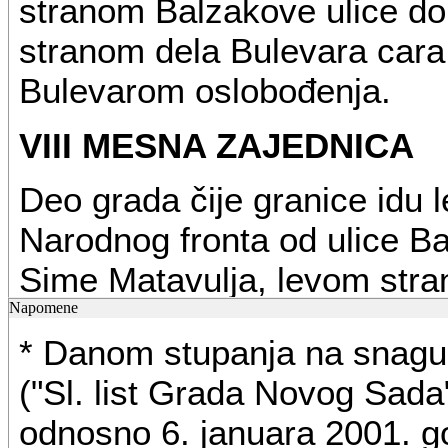
stranom Balzakove ulice d
stranom dela Bulevara cara
Bulevarom oslobođenja.
VIII MESNA ZAJEDNICA
Deo grada čije granice idu 
Narodnog fronta od ulice Ba
Sime Matavulja, levom stra
Napomene
Dunava, preseca Dunavac o
* Danom stupanja na snag
brodogradilište "Novi Sad" 
("Sl. list Grada Novog Sada"
obale Dunava do Dunavca, 
odnosno 6. januara 2001. go
Dunavca do produžetka Bal