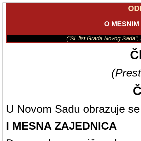
OD
O MESNIM
("Sl. list Grada Novog Sada", 
Čl
(Prest
Č
U Novom Sadu obrazuje se 3
I MESNA ZAJEDNICA