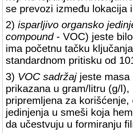
se prevozi između lokacija i
2)
isparljivo organsko jedinj
compound
- VOC) jeste bilo
ima početnu tačku ključanja
standardnom pritisku od 10
3)
VOC sadržaj
jeste masa i
prikazana u gram/litru (g/l)
pripremljena za korišćenje,
jedinjenja u smeši koja hem
da učestvuju u formiranju f