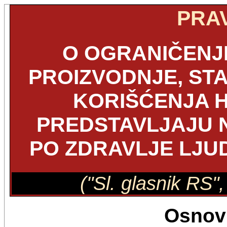
PRAV
O OGRANIČENJ
PROIZVODNJE, STA
KORIŠĆENJA H
PREDSTAVLJAJU N
PO ZDRAVLJE LJUD
("Sl. glasnik RS"
Osnov