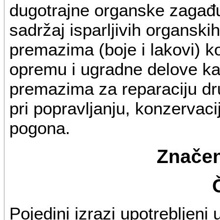
dugotrajne organske zagađ
sadržaj isparljivih organski
premazima (boje i lakovi) k
opremu i ugradne delove ka
premazima za reparaciju dru
pri popravljanju, konzervacij
pogona.
Značen
Pojedini izrazi upotrebljeni