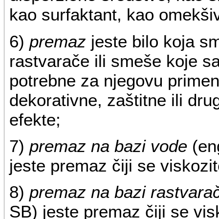
kao surfaktant, kao omekšiv
6)
premaz
jeste bilo koja s
rastvarače ili smeše koje s
potrebne za njegovu primenu
dekorativne, zaštitne ili dr
efekte;
7)
premaz na bazi vode
(en
jeste premaz čiji se viskozi
8)
premaz na bazi rastvara
SB) jeste premaz čiji se vi