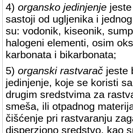
4)
organsko jedinjenje
jeste 
sastoji od ugljenika i jedno
su: vodonik, kiseonik, sumpor,
halogeni elementi, osim oks
karbonata i bikarbonata;
5)
organski rastvarač
jeste 
jedinjenje, koje se koristi s
drugim sredstvima za rastvar
smeša, ili otpadnog materija
čišćenje pri rastvaranju za
disperziono sredstvo, kao s