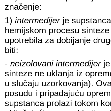
značenje:
1)
intermedijer
je supstanca 
hemijskom procesu sinteze (
upotrebila za dobijanje dru
biti:
-
neizolovani intermedijer
je
sinteze ne uklanja iz opreme
u slučaju uzorkovanja). Ov
posudu i pripadajuću oprem
supstanca prolazi tokom kon