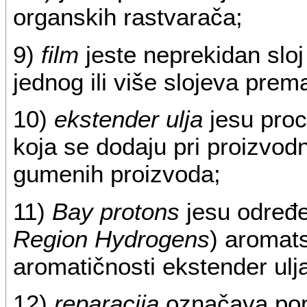
organskih rastvarača;
9)
film
jeste neprekidan slo
jednog ili više slojeva prem
10)
ekstender ulja
jesu proc
koja se dodaju pri proizvodn
gumenih proizvoda;
11)
Bay protons
jesu određe
Region Hydrogens
) aromats
aromatičnosti ekstender ulj
12)
reparacija
označava pop