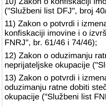
10) Zakon o konfiskaciji imo
("Službeni list DFJ", broj 40
11) Zakon o potvrdi i izm
konfiskaciji imovine i o izvr
FNRJ", br. 61/46 i 74/46);
12) Zakon o oduzimanju rat
neprijateljske okupacije ("Sl
13) Zakon o potvrdi i izm
oduzimanju ratne dobiti ste
okupacije ("Službeni list FN