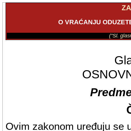
Z
O VRAĆANJU ODUZETE
("Sl. gla
Gl
OSNOV
Predme
Ovim zakonom uređuju se us