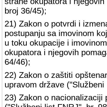
strane okupatora i njegovih
broj 36/45);
21) Zakon o potvrdi i izm
postupanju sa imovinom koju
u toku okupacije i imovinom
okupatora i njegovih pomaga
64/46);
22) Zakon o zaštiti opštena
upravom države ("Službeni l
23) Zakon o nacionalizaciji 
("Službeni list FNRJ", br. 98