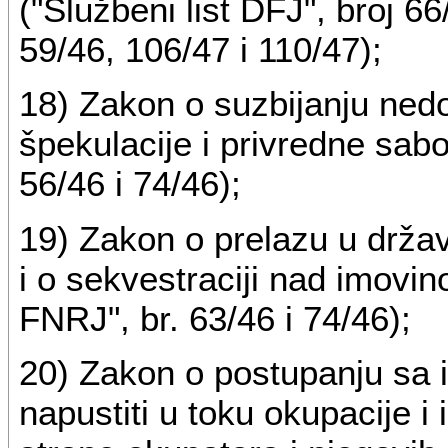
("Službeni list DFJ", broj 66
59/46, 106/47 i 110/47);
18) Zakon o suzbijanju ned
špekulacije i privredne sabo
56/46 i 74/46);
19) Zakon o prelazu u držav
i o sekvestraciji nad imovin
FNRJ", br. 63/46 i 74/46);
20) Zakon o postupanju sa i
napustiti u toku okupacije 