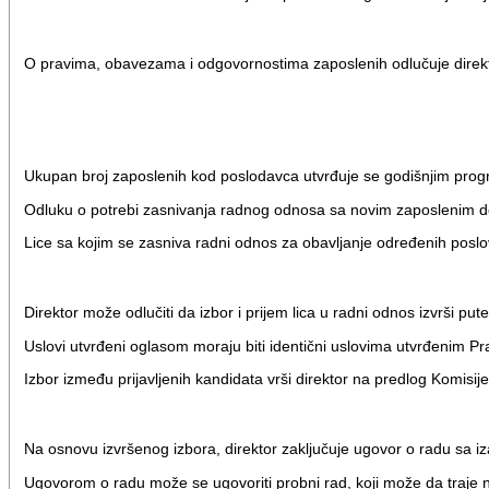
O pravima, obavezama i odgovornostima zaposlenih odlučuje direkto
Ukupan broj zaposlenih kod poslodavca utvrđuje se godišnjim prog
Odluku o potrebi zasnivanja radnog odnosa sa novim zaposlenim do
Lice sa kojim se zasniva radni odnos za obavljanje određenih poslo
Direktor može odlučiti da izbor i prijem lica u radni odnos izvrši pu
Uslovi utvrđeni oglasom moraju biti identični uslovima utvrđenim Pra
Izbor između prijavljenih kandidata vrši direktor na predlog Komisij
Na osnovu izvršenog izbora, direktor zaključuje ugovor o radu sa 
Ugovorom o radu može se ugovoriti probni rad, koji može da traje 