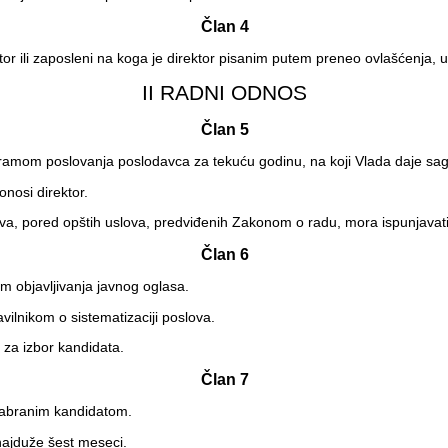
Član 4
r ili zaposleni na koga je direktor pisanim putem preneo ovlašćenja, 
II RADNI ODNOS
Član 5
ramom poslovanja poslodavca za tekuću godinu, na koji Vlada daje sag
nosi direktor.
va, pored opštih uslova, predviđenih Zakonom o radu, mora ispunjavati
Član 6
tem objavljivanja javnog oglasa.
vilnikom o sistematizaciji poslova.
e za izbor kandidata.
Član 7
izabranim kandidatom.
najduže šest meseci.