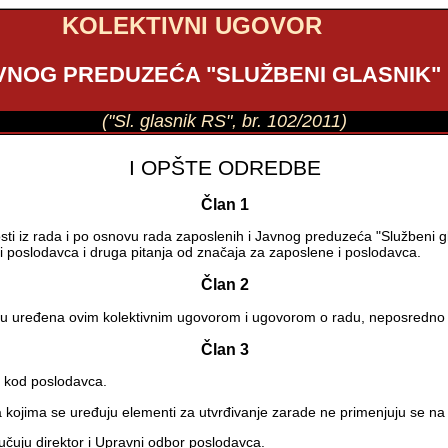
KOLEKTIVNI UGOVOR
VNOG PREDUZEĆA "SLUŽBENI GLASNIK"
("Sl. glasnik RS", br. 102/2011)
I OPŠTE ODREDBE
Član 1
i iz rada i po osnovu rada zaposlenih i Javnog preduzeća "Službeni g
i poslodavca i druga pitanja od značaja za zaposlene i poslodavca.
Član 2
nisu uređena ovim kolektivnim ugovorom i ugovorom o radu, neposredn
Član 3
 kod poslodavca.
 kojima se uređuju elementi za utvrđivanje zarade ne primenjuju se na
učuju direktor i Upravni odbor poslodavca.