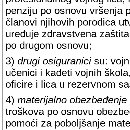
penziju po osnovu vršenja p
članovi njihovih porodica u
uređuje zdravstvena zaštita
po drugom osnovu;
3)
drugi osiguranici
su: vojn
učenici i kadeti vojnih škol
oficire i lica u rezervnom 
4)
materijalno obezbeđenje
troškova po osnovu obezbeđ
pomoći za poboljšanje mater