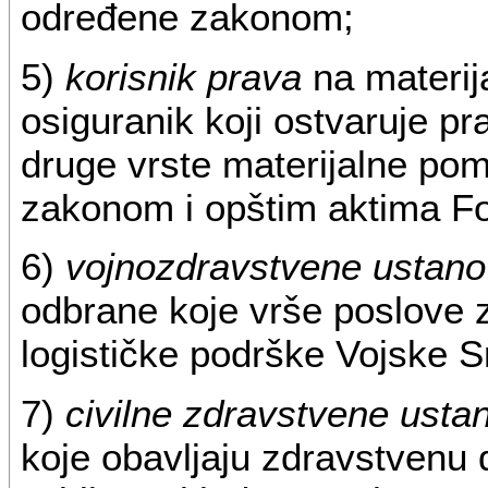
određene zakonom;
5)
korisnik prava
na materij
osiguranik koji ostvaruje p
druge vrste materijalne po
zakonom i opštim aktima F
6)
vojnozdravstvene ustan
odbrane koje vrše poslove z
logističke podrške Vojske Sr
7)
civilne zdravstvene usta
koje obavljaju zdravstvenu d