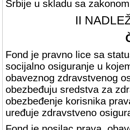
Srbije u skladu sa zakonom
II NADL
Fond je pravno lice sa sta
socijalno osiguranje u koje
obaveznog zdravstvenog osi
obezbeđuju sredstva za zdra
obezbeđenje korisnika prav
uređuje zdravstveno osigura
Fond je nosilac prava, oba