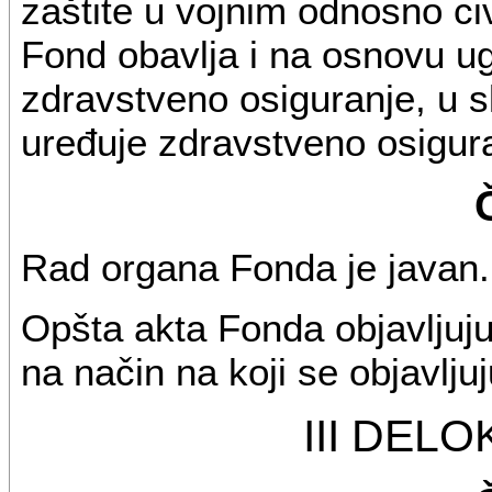
zaštite u vojnim odnosno c
Fond obavlja i na osnovu u
zdravstveno osiguranje, u 
uređuje zdravstveno osigur
Rad organa Fonda je javan.
Opšta akta Fonda objavljuj
na način na koji se objavljuj
III DEL