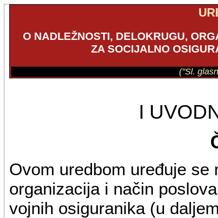
UR
O NADLEŽNOSTI, DELOKRUGU, ORGA
ZA SOCIJALNO OSIGUR
("Sl. glas
I UVOD
Ovom uredbom uređuje se n
organizacija i način poslov
vojnih osiguranika (u daljem