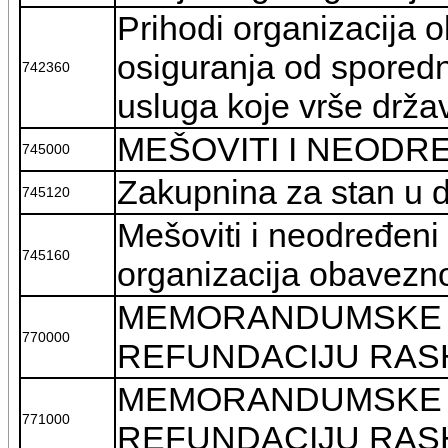
Prihodi organizacija 
osiguranja od sporedn
742360
usluga koje vrše drža
MEŠOVITI I NEODR
745000
Zakupnina za stan u d
745120
Mešoviti i neodređeni 
745160
organizacija obavezno
MEMORANDUMSKE 
770000
REFUNDACIJU RA
MEMORANDUMSKE 
771000
REFUNDACIJU RA