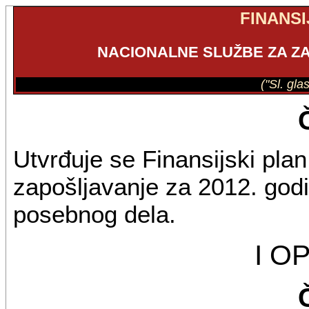
FINANSI
NACIONALNE SLUŽBE ZA ZA
("Sl. gla
Utvrđuje se Finansijski pla
zapošljavanje za 2012. godin
posebnog dela.
I O