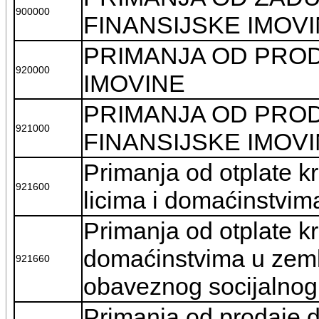
900000
FINANSIJSKE IMOV
PRIMANJA OD PROD
920000
IMOVINE
PRIMANJA OD PRO
921000
FINANSIJSKE IMOV
Primanja od otplate kr
921600
licima i domaćinstvima
Primanja od otplate kr
domaćinstvima u zemlji
921660
obaveznog socijalnog
Primanja od prodaje d