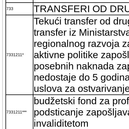
TRANSFERI OD DRU
733
Tekući transfer od dru
transfer iz Ministarst
regionalnog razvoja z
aktivne politike zapošl
7331211*
posebnih naknada za
nedostaje do 5 godina
uslova za ostvarivanj
budžetski fond za prof
podsticanje zapošlja
7331211***
invaliditetom