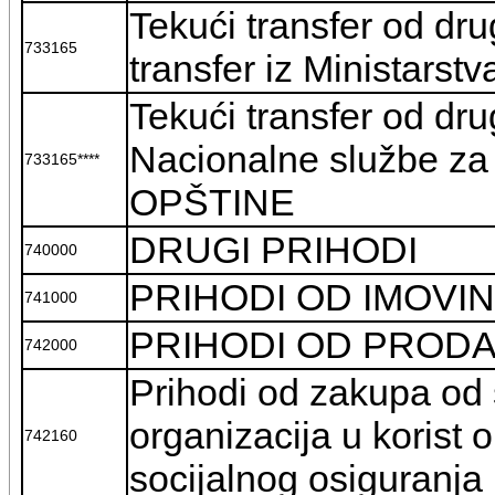
Tekući transfer od dru
733165
transfer iz Ministarstv
Tekući transfer od drug
Nacionalne službe za 
733165****
OPŠTINE
DRUGI PRIHODI
740000
PRIHODI OD IMOVI
741000
PRIHODI OD PRODA
742000
Prihodi od zakupa od s
organizacija u korist
742160
socijalnog osiguranja