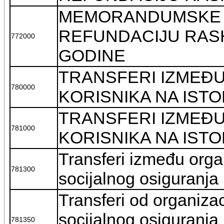
MEMORANDUMSKE 
REFUNDACIJU RAS
772000
GODINE
TRANSFERI IZMEĐ
780000
KORISNIKA NA IST
TRANSFERI IZMEĐ
781000
KORISNIKA NA IST
Transferi između org
781300
socijalnog osiguranja
Transferi od organiza
socijalnog osiguranja
781350