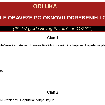
ODLUKA
ELE OBAVEZE PO OSNOVU ODREĐENIH LO
("Sl. list grada Novog Pazara", br. 11/2011)
Član 1
aćene kamate na obaveze fizičkih i pravnih lica koje su dospele za pl
ca;
u;
Član 2
-rezidentu Republike Srbije, koji je: