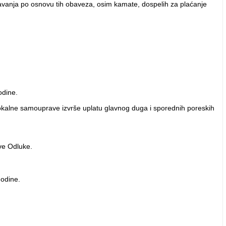
davanja po osnovu tih obaveza, osim kamate, dospelih za plaćanje
odine.
 lokalne samouprave izvrše uplatu glavnog duga i sporednih poreskih
ve Odluke.
odine.