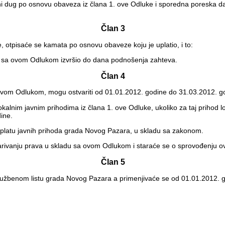
avni dug po osnovu obaveza iz člana 1. ove Odluke i sporedna poreska 
Član 3
e, otpisaće se kamata po osnovu obaveze koju je uplatio, i to:
u sa ovom Odlukom izvršio do dana podnošenja zahteva.
Član 4
a ovom Odlukom, mogu ostvariti od 01.01.2012. godine do 31.03.2012. g
okalnim javnim prihodima iz člana 1. ove Odluke, ukoliko za taj prihod
ine.
platu javnih prihoda grada Novog Pazara, u skladu sa zakonom.
varivanju prava u skladu sa ovom Odlukom i staraće se o sprovođenju o
Član 5
užbenom listu grada Novog Pazara a primenjivaće se od 01.01.2012. g