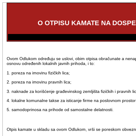
O OTPISU KAMATE NA DOSP
Ovom Odlukom određuju se uslovi, obim otpisa obračunate a nenapl
osnovu određenih lokalnih javnih prihoda, i to:
1. poreza na imovinu fizičkih lica;
2. poreza na imovinu pravnih lica;
3. naknade za korišćenje građevinskog zemljišta fizičkih i pravnih li
4. lokalne komunalne takse za isticanje firme na poslovnom prostor
5. samodoprinosa na prihode od samostalne delatnosti.
Otpis kamate u skladu sa ovom Odlukom, vrši se poreskom obvezniku