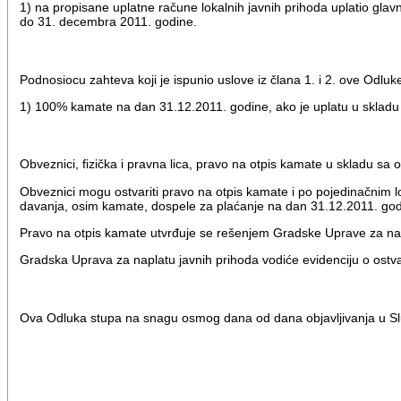
1) na propisane uplatne račune lokalnih javnih prihoda uplatio gl
do 31. decembra 2011. godine.
Podnosiocu zahteva koji je ispunio uslove iz člana 1. i 2. ove Odluk
1) 100% kamate na dan 31.12.2011. godine, ako je uplatu u sklad
Obveznici, fizička i pravna lica, pravo na otpis kamate u skladu s
Obveznici mogu ostvariti pravo na otpis kamate i po pojedinačnim l
davanja, osim kamate, dospele za plaćanje na dan 31.12.2011. god
Pravo na otpis kamate utvrđuje se rešenjem Gradske Uprave za na
Gradska Uprava za naplatu javnih prihoda vodiće evidenciju o ost
Ova Odluka stupa na snagu osmog dana od dana objavljivanja u Sl