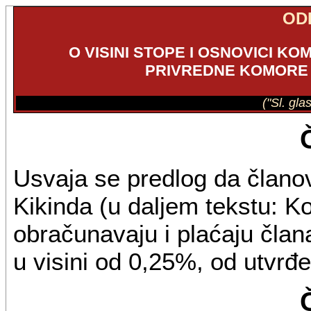
OD
O VISINI STOPE I OSNOVICI 
PRIVREDNE KOMORE K
("Sl. gla
Usvaja se predlog da člano
Kikinda (u daljem tekstu: K
obračunavaju i plaćaju član
u visini od 0,25%, od utvrđ