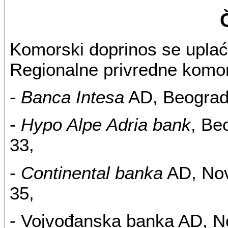
Komorski doprinos se uplać
Regionalne privredne komore
-
Banca Intesa
AD, Beograd,
-
Hypo Alpe Adria bank
, Be
33,
-
Continental banka
AD, Novi
35,
- Vojvođanska banka AD, Nov