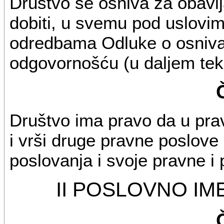
Društvo se osniva za obavlja
dobiti, u svemu pod uslovim
odredbama Odluke o osniva
odgovornošću (u daljem teks
Društvo ima pravo da u pr
i vrši druge pravne poslove
poslovanja i svoje pravne i
II POSLOVNO IM