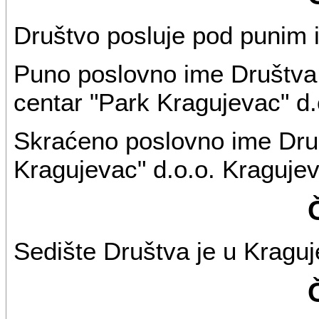
Društvo posluje pod punim
Puno poslovno ime Društva 
centar "Park Kragujevac" d.
Skraćeno poslovno ime Druš
Kragujevac" d.o.o. Kragujev
Sedište Društva je u Kraguj