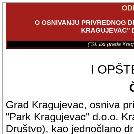
OD
O OSNIVANJU PRIVREDNOG D
KRAGUJEVAC" 
("Sl. list grada Kra
I OPŠ
Grad Kragujevac, osniva pri
"Park Kragujevac" d.o.o. Kr
Društvo), kao jednočlano dr