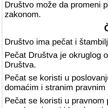
Društvo može da promeni po
zakonom.
Društvo ima pečat i štambilj
Pečat Društva je okruglog o
Društva.
Pečat se koristi u poslova
domaćim i stranim pravnim i 
Pečat se koristi u pravnom