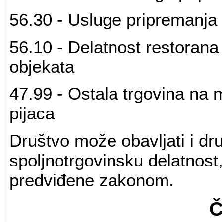
56.30 - Usluge pripremanja 
56.10 - Delatnost restorana 
objekata
47.99 - Ostala trgovina na m
pijaca
Društvo može obavljati i drug
spoljnotrgovinsku delatnost,
predviđene zakonom.
Č