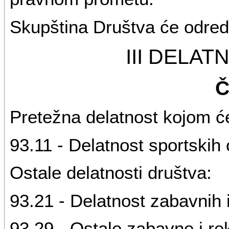
Skupština Društva će odredi
III DELA
Č
Pretežna delatnost kojom će
93.11 - Delatnost sportskih
Ostale delatnosti društva:
93.21 - Delatnost zabavnih 
93.29 - Ostale zabavne i rek