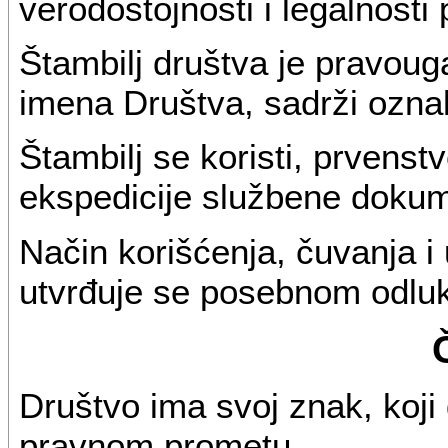
verodostojnosti i legalnosti
Štambilj društva je pravoug
imena Društva, sadrži oznak
Štambilj se koristi, prvenst
ekspedicije službene dokum
Način korišćenja, čuvanja i 
utvrđuje se posebnom odlu
Društvo ima svoj znak, koji 
pravnom prometu.