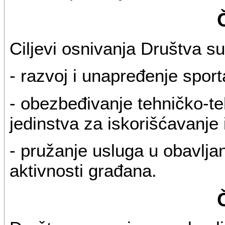
Ciljevi osnivanja Društva su
- razvoj i unapređenje sporta
- obezbeđivanje tehničko-t
jedinstva za iskorišćavanje 
- pružanje usluga u obavlja
aktivnosti građana.