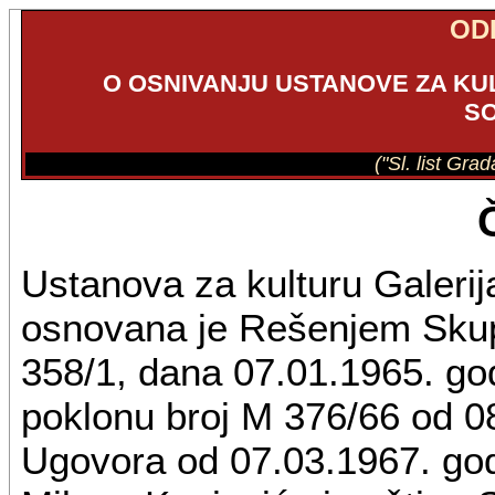
OD
O OSNIVANJU USTANOVE ZA KU
S
("Sl. list Gra
Ustanova za kulturu Galeri
osnovana je Rešenjem Skup
358/1, dana 07.01.1965. go
poklonu broj M 376/66 od 0
Ugovora od 07.03.1967. god