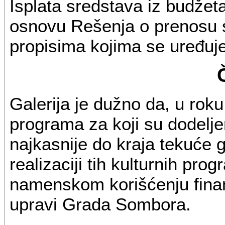
Isplata sredstava iz budžet
osnovu Rešenja o prenosu s
propisima kojima se uređuje
Galerija je dužno da, u rok
programa za koji su dodelje
najkasnije do kraja tekuće 
realizaciji tih kulturnih pro
namenskom korišćenju finan
upravi Grada Sombora.