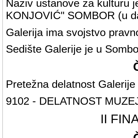
Naziv ustanove za kulturu
KONJOVIĆ" SOMBOR (u dalj
Galerija ima svojstvo pravno
Sedište Galerije je u Sombor
Pretežna delatnost Galerije 
9102 - DELATNOST MUZEJ
II FI