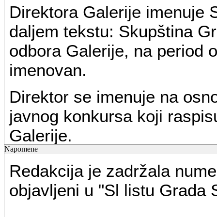
Direktora Galerije imenuje
daljem tekstu: Skupština G
odbora Galerije, na period o
imenovan.
Direktor se imenuje na os
javnog konkursa koji raspis
Galerije.
Napomene
Javni konkurs za direktora 
Redakcija je zadržala numer
dana pre isteka mandata dir
objavljeni u "Sl listu Grada
Upravni odbor je dužan da 