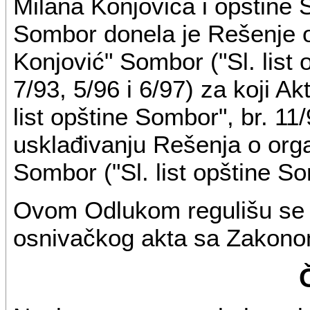
Milana Konjovića i opštine
Sombor donela je Rešenje o
Konjović" Sombor ("Sl. list 
7/93, 5/96 i 6/97) za koji Ak
list opštine Sombor", br. 11
usklađivanju Rešenja o orga
Sombor ("Sl. list opštine So
Ovom Odlukom regulišu se i
osnivačkog akta sa Zakono