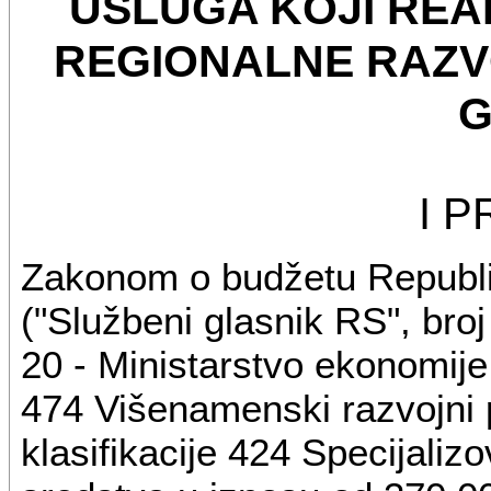
USLUGA KOJI REA
REGIONALNE RAZVO
G
I 
Zakonom o budžetu Republik
("Službeni glasnik RS", broj
20 - Ministarstvo ekonomije 
474 Višenamenski razvojni p
klasifikacije 424 Specijali