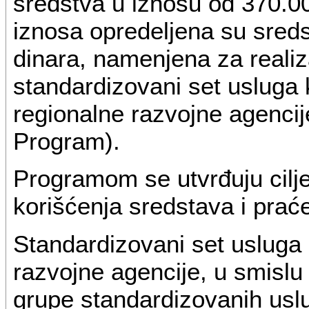
sredstva u iznosu od 370.0
iznosa opredeljena su sred
dinara, namenjena za reali
standardizovani set usluga k
regionalne razvojne agencij
Program).
Programom se utvrđuju cilj
korišćenja sredstava i prać
Standardizovani set usluga
razvojne agencije, u smislu
grupe standardizovanih uslug