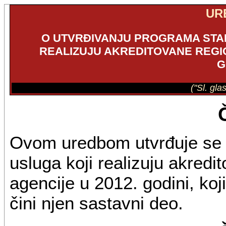
UR
O UTVRĐIVANJU PROGRAMA STA
REALIZUJU AKREDITOVANE REGI
G
("Sl. gla
Ovom uredbom utvrđuje se 
usluga koji realizuju akredi
agencije u 2012. godini, ko
čini njen sastavni deo.