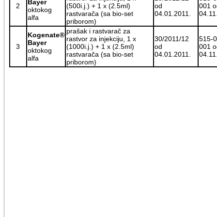
Bayer
2
(500i.j.) + 1 x (2.5ml)
od
001 o
oktokog
rastvarača (sa bio-set
04.01.2011.
04.11
alfa
priborom)
prašak i rastvarač za
Kogenate®
rastvor za injekciju, 1 x
30/2011/12
515-0
Bayer
3
(1000i.j.) + 1 x (2.5ml)
od
001 o
oktokog
rastvarača (sa bio-set
04.01.2011.
04.11
alfa
priborom)