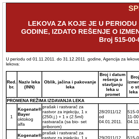
SP
LEKOVA ZA KOJE JE U PERIODU OD
GODINE, IZDATO REŠENJE O IZME
Broj 515-00-
U periodu od 01.11.2011. do 31.12.2011. godine, Agencija za lekove 
lekova:
Broj i datum
Bro
rešenja o
Red.
Naziv leka
Oblik, jačina i pakovanje
izmen
stavljanju
br.
(INN)
leka
o s
leka u
leka
promet
PROMENA REŽIMA IZDAVANJA LEKA
prašak i rastvarač za
Kogenate®
rastvor za injekciju, 1 x
28/2011/12
515-0
Bayer
1
(250i.j.) + 1 x (2.5ml)
od
11-00
oktokog
rastvarača (sa bio- set
04.01.2011.
04.11
alfa
priborom)
prašak i rastvarač za
Kogenate®
rastvor za injekciju, 1 x
29/2011/12
515-0