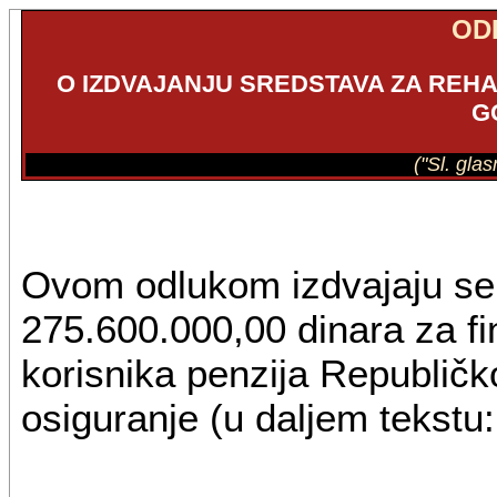
OD
O IZDVAJANJU SREDSTAVA ZA REHAB
G
("Sl. gla
Ovom odlukom izdvajaju se 
275.600.000,00 dinara za fin
korisnika penzija Republičk
osiguranje (u daljem tekstu