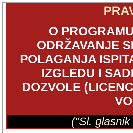
PRAV
O PROGRAMU 
ODRŽAVANJE S
POLAGANJA ISPIT
IZGLEDU I SA
DOZVOLE (LICENC
VO
("Sl. glasni