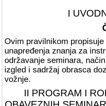
I UVOD
Ovim pravilnikom propisuj
unapređenja znanja za instr
održavanje seminara, način 
izgled i sadržaj obrasca doz
vožnje.
II PROGRAM I R
OBAVEZNIH SEMINA