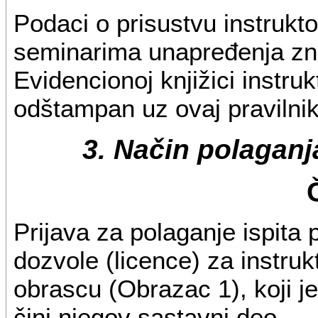
Podaci o prisustvu instruk
seminarima unapređenja zna
Evidencionoj knjižici instruk
odštampan uz ovaj pravilnik 
3. Način polaganj
Prijava za polaganje ispita
dozvole (licence) za instru
obrascu (Obrazac 1), koji je
čini njegov sastavni deo.