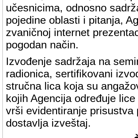
učesnicima, odnosno sadrža
pojedine oblasti i pitanja, 
zvaničnoj internet prezentac
pogodan način.
Izvođenje sadržaja na semi
radionica, sertifikovani iz
stručna lica koja su angaž
kojih Agencija određuje lic
vrši evidentiranje prisustva
dostavlja izveštaj.