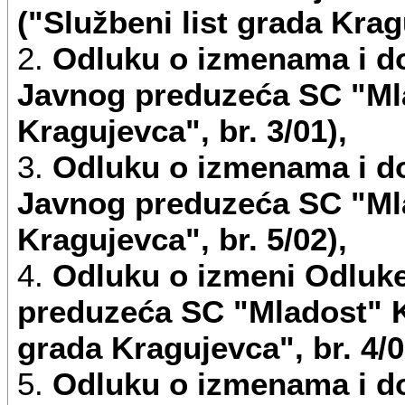
- 43.39 ostali završni radovi
("Službeni list grada Kragu
2.
Odluku o izmenama i d
- 47.78 trgovina na malo s
Javnog preduzeća SC "Mla
- 86.90 ostala zdravstvena za
Kragujevca", br. 3/01),
O promeni delatnosti Predu
3.
Odluku o izmenama i d
odbor Preduzeća, uz sagla
Javnog preduzeća SC "Mla
Kragujevca", br. 5/02),
4.
Odluku o izmeni Odluk
Javno preduzeće može bez u
preduzeća SC "Mladost" K
delatnosti koje služe obavlja
grada Kragujevca", br. 4/0
registar, u manjem obimu ili
5.
Odluku o izmenama i d