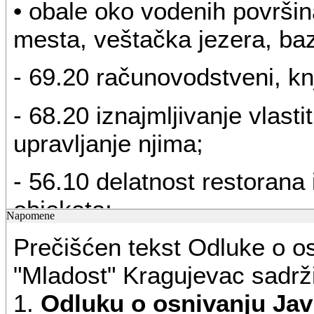
• obale oko vodenih površin
mesta, veštačka jezera, baze
- 69.20 računovodstveni, knj
- 68.20 iznajmljivanje vlastit
upravljanje njima;
- 56.10 delatnost restorana i
objekata;
Napomene
Prečišćen tekst Odluke o 
- 56.30 usluge pripreme i po
"Mladost" Kragujevac sadrži
- 49.41 drumski prevoz tere
1.
Odluku o osnivanju Ja