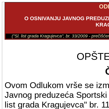
OD
O OSNIVANJU JAVNOG PREDUZ
KRA
("Sl. list grada Kragujevca", br. 33/2009 - prečišć
OPŠT
Ovom Odlukom vrše se izme
Javnog preduzeća Sportski 
list grada Kragujevca" br. 1