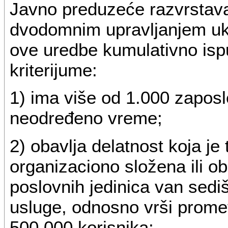
Javno preduzeće razvrstav
dvodomnim upravljanjem uk
ove uredbe kumulativno ispu
kriterijume:
1) ima više od 1.000 zapos
neodređeno vreme;
2) obavlja delatnost koja je 
organizaciono složena ili o
poslovnih jedinica van sedi
usluge, odnosno vrši promet
500.000 korisnika;