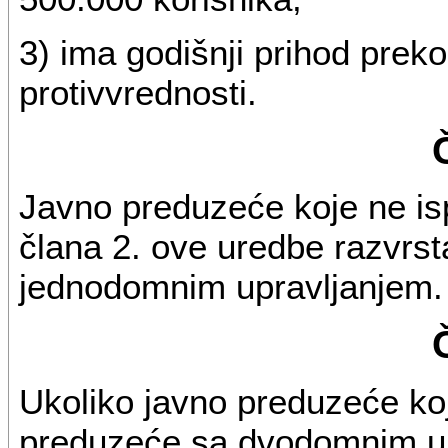
3) ima godišnji prihod prek
protivvrednosti.
Javno preduzeće koje ne isp
člana 2. ove uredbe razvrs
jednodomnim upravljanjem.
Ukoliko javno preduzeće koj
preduzeće sa dvodomnim up