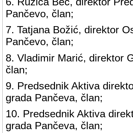
6. Ružica Beč, direktor Pre
Pančevo, član;
7. Tatjana Božić, direktor 
Pančevo, član;
8. Vladimir Marić, direktor
član;
9. Predsednik Aktiva direkto
grada Pančeva, član;
10. Predsednik Aktiva direkto
grada Pančeva, član;