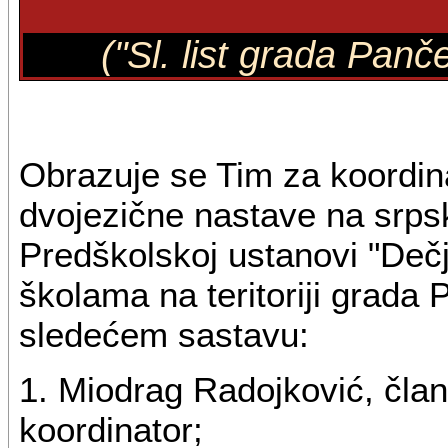
("Sl. list grada Panč
Obrazuje se Tim za koordina
dvojezične nastave na srps
Predškolskoj ustanovi "Dečj
školama na teritoriji grada 
sledećem sastavu:
1. Miodrag Radojković, čl
koordinator;