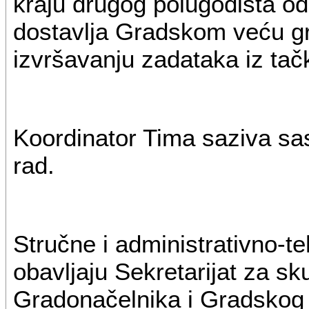
kraju drugog polugodišta o
dostavlja Gradskom veću g
izvršavanju zadataka iz tač
Koordinator Tima saziva sa
rad.
Stručne i administrativno-t
obavljaju Sekretarijat za s
Gradonačelnika i Gradskog v