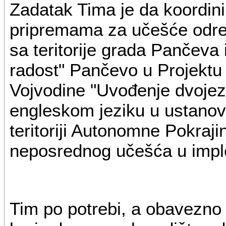
Zadatak Tima je da koordini
pripremama za učešće određ
sa teritorije grada Pančeva
radost" Pančevo u Projektu
Vojvodine "Uvođenje dvojez
engleskom jeziku u ustanov
teritoriji Autonomne Pokrajin
neposrednog učešća u imple
Tim po potrebi, a obavezno 