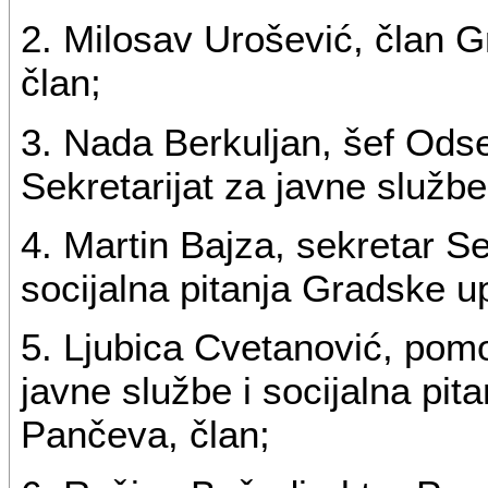
2. Milosav Urošević, član 
član;
3. Nada Berkuljan, šef Odse
Sekretarijat za javne službe 
4. Martin Bajza, sekretar Se
socijalna pitanja Gradske 
5. Ljubica Cvetanović, pomo
javne službe i socijalna pi
Pančeva, član;