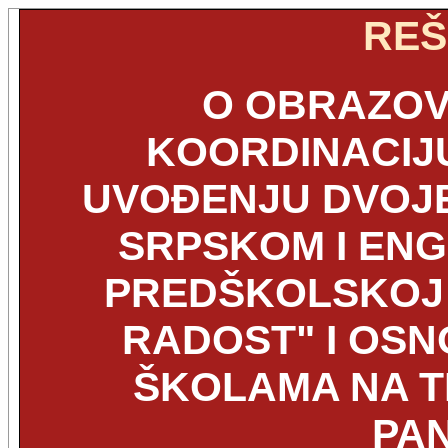
REŠ
O OBRAZOV
KOORDINACIJU
UVOĐENJU DVOJE
SRPSKOM I ENG
PREDŠKOLSKOJ 
RADOST" I OSN
ŠKOLAMA NA T
PA