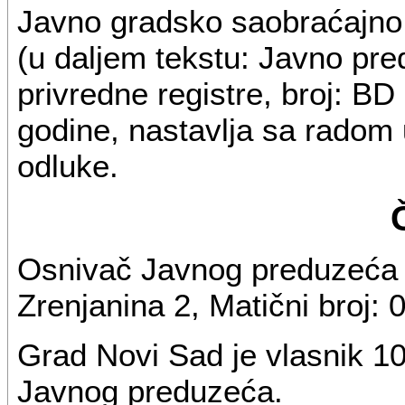
Javno gradsko saobraćajno
(u daljem tekstu: Javno pr
privredne registre, broj: BD
godine, nastavlja sa radom
odluke.
Osnivač Javnog preduzeća 
Zrenjanina 2, Matični broj:
Grad Novi Sad je vlasnik 1
Javnog preduzeća.