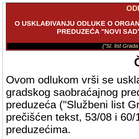
OD
O USKLAĐIVANJU ODLUKE O ORGA
PREDUZEĆA "NOVI SAD
("Sl. list Grad
Ovom odlukom vrši se uskla
gradskog saobraćajnog pre
preduzeća ("Službeni list G
prečišćen tekst, 53/08 i 60
preduzećima.