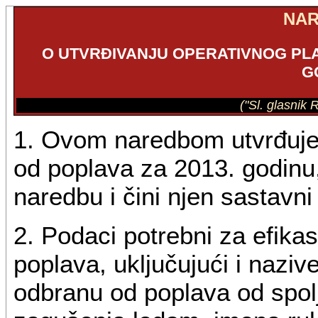
NA
O UTVRĐIVANJU OPERATIVNOG PLA
G
("Sl. glasnik 
1. Ovom naredbom utvrđuje 
od poplava za 2013. godinu
naredbu i čini njen sastavni
2. Podaci potrebni za efik
poplava, uključujući i naziv
odbranu od poplava od spoljn