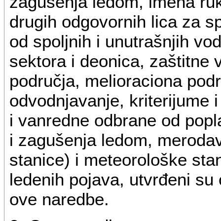
zagušenja ledom, imena ruk
drugih odgovornih lica za 
od spoljnih i unutrašnjih v
sektora i deonica, zaštitne
područja, melioraciona podr
odvodnjavanje, kriterijume 
i vanredne odbrane od popla
i zagušenja ledom, meroda
stanice) i meteorološke sta
ledenih pojava, utvrđeni su
ove naredbe.