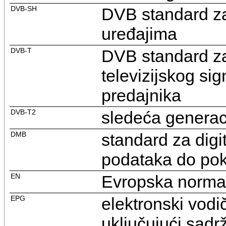
DVB-SH
DVB standard za 
uređajima
DVB-T
DVB standard za
televizijskog s
predajnika
DVB-T2
sledeća generac
DMB
standard za digi
podataka do pok
EN
Evropska norma
EPG
elektronski vodi
uključujući sadr