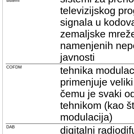
sistemi
televizijskog pr
signala u kodova
zemaljske mreže p
namenjenih nep
javnosti
COFDM
tehnika modulaci
primenjuje veliki
čemu je svaki o
tehnikom (kao š
modulacija)
DAB
digitalni radiod