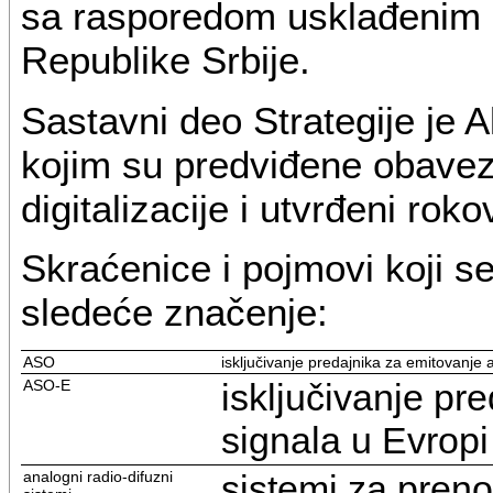
sa rasporedom usklađenim
Republike Srbije.
Sastavni deo Strategije je 
kojim su predviđene obavez
digitalizacije i utvrđeni roko
Skraćenice i pojmovi koji se 
sledeće značenje:
ASO
isključivanje predajnika za emitovanje 
ASO-E
isključivanje pr
signala u Evropi
analogni radio-difuzni
sistemi za preno