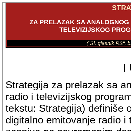
STRA
ZA PRELAZAK SA ANALOGNOG N
TELEVIZIJSKOG PROG
("Sl. glasnik RS", 
I
Strategija za prelazak sa a
radio i televizijskog progra
tekstu: Strategija) definiše
digitalno emitovanje radio i