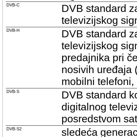
DVB-C
DVB standard za
televizijskog s
DVB-H
DVB standard za
televizijskog s
predajnika pri č
nosivih uređaja (
mobilni telefoni,
DVB-S
DVB standard ko
digitalnog televi
posredstvom sat
DVB-S2
sledeća generac