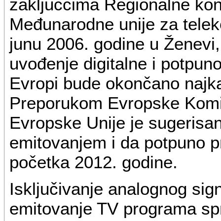
zaključcima Regionalne kon
Međunarodne unije za telek
junu 2006. godine u Ženevi,
uvođenje digitalne i potpuno
Evropi bude okončano najka
Preporukom Evropske Komis
Evropske Unije je sugerisa
emitovanjem i da potpuno pr
početka 2012. godine.
Isključivanje analognog sign
emitovanje TV programa sp