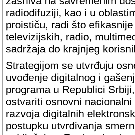
zasniva na savremenim dost
radiodifuziji, kao i u oblasti
proističu, radi što efikasnije
televizijskih, radio, multime
sadržaja do krajnjeg korisni
Strategijom se utvrđuju os
uvođenje digitalnog i gašenj
programa u Republici Srbiji
ostvariti osnovni nacionalni 
razvoja digitalnih elektrons
postupku utvrđivanja smern