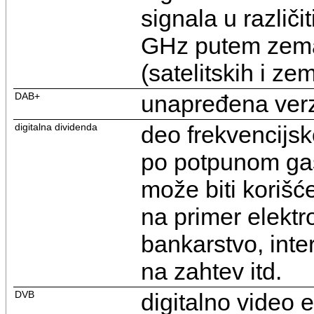
signala u različ
GHz putem zemalj
(satelitskih i ze
DAB+
unapređena ver
digitalna dividenda
deo frekvencijsk
po potpunom gaš
može biti korišć
na primer elektr
bankarstvo, inter
na zahtev itd.
DVB
digitalno video 