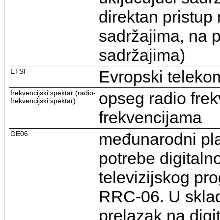
direktan pristup
sadržajima, na p
sadržajima)
ETSI
Evropski telekom
frekvencijski spektar (radio-
opseg radio fre
frekvencijski spektar)
frekvencijama
GE06
međunarodni pla
potrebe digitaln
televizijskog p
RRC-06. U sklad
prelazak na digi