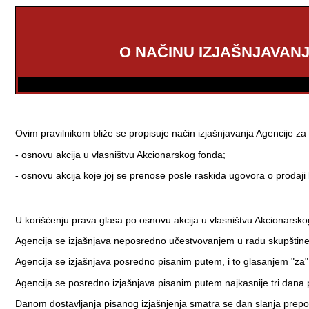
O NAČINU IZJAŠNJAVANJ
Ovim pravilnikom bliže se propisuje način izjašnjavanja Agencije za 
- osnovu akcija u vlasništvu Akcionarskog fonda;
- osnovu akcija koje joj se prenose posle raskida ugovora o prodaji
U korišćenju prava glasa po osnovu akcija u vlasništvu Akcionarskog
Agencija se izjašnjava neposredno učestvovanjem u radu skupštine
Agencija se izjašnjava posredno pisanim putem, i to glasanjem "za" i
Agencija se posredno izjašnjava pisanim putem najkasnije tri dan
Danom dostavljanja pisanog izjašnjenja smatra se dan slanja preporu