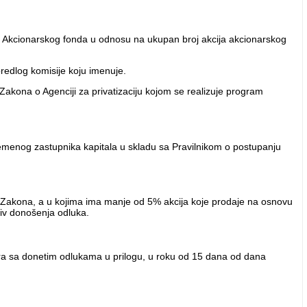
cija Akcionarskog fonda u odnosu na ukupan broj akcija akcionarskog
predlog komisije koju imenuje.
b Zakona o Agenciji za privatizaciju kojom se realizuje program
emenog zastupnika kapitala u skladu sa Pravilnikom o postupanju
1b Zakona, a u kojima ima manje od 5% akcija koje prodaje na osnovu
tiv donošenja odluka.
ara sa donetim odlukama u prilogu, u roku od 15 dana od dana