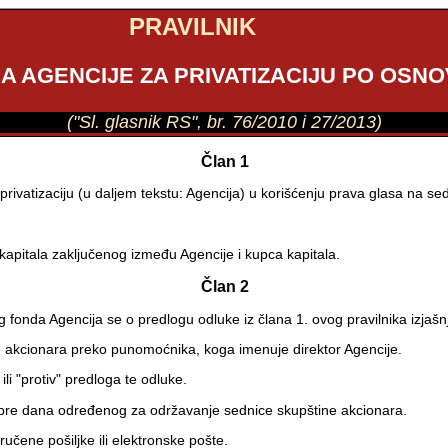
PRAVILNIK
A AGENCIJE ZA PRIVATIZACIJU PO OSN
("Sl. glasnik RS", br. 76/2010 i 27/2013)
Član 1
privatizaciju (u daljem tekstu: Agencija) u korišćenju prava glasa na se
 kapitala zaključenog između Agencije i kupca kapitala.
Član 2
 fonda Agencija se o predlogu odluke iz člana 1. ovog pravilnika izjaš
 akcionara preko punomoćnika, koga imenuje direktor Agencije.
li "protiv" predloga te odluke.
a pre dana određenog za održavanje sednice skupštine akcionara.
čene pošiljke ili elektronske pošte.