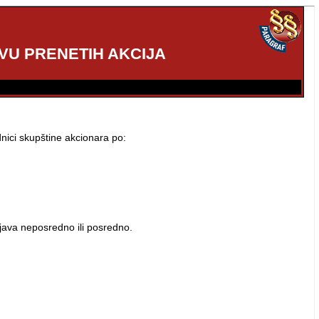
OVU PRENETIH AKCIJA
dnici skupštine akcionara po:
njava neposredno ili posredno.