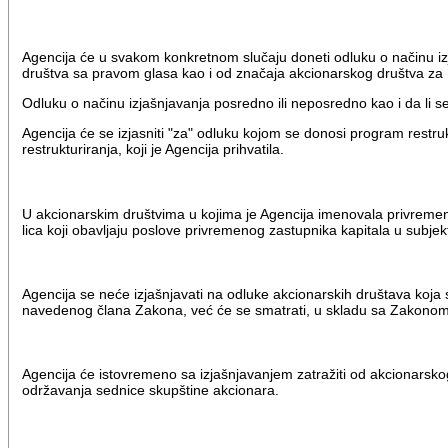
Agencija će u svakom konkretnom slučaju doneti odluku o načinu izja
društva sa pravom glasa kao i od značaja akcionarskog društva za 
Odluku o načinu izjašnjavanja posredno ili neposredno kao i da li se 
Agencija će se izjasniti "za" odluku kojom se donosi program restrukt
restrukturiranja, koji je Agencija prihvatila.
U akcionarskim društvima u kojima je Agencija imenovala privremen
lica koji obavljaju poslove privremenog zastupnika kapitala u subjekt
Agencija se neće izjašnjavati na odluke akcionarskih društava koja
navedenog člana Zakona, već će se smatrati, u skladu sa Zakonom, d
Agencija će istovremeno sa izjašnjavanjem zatražiti od akcionarsk
održavanja sednice skupštine akcionara.