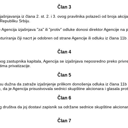
Član 3
šnjavanja iz člana 2. st. 2. i 3. ovog pravilnika polazeći od broja ak
Republiku Srbiju.
Agencija izjašnjava "za" ili "protiv" odluke donosi direktor Agencije na 
uriranja čiji nacrt je odobren od strane Agencije ili odluku iz člana 11
Član 4
og zastupnika kapitala, Agencija se izjašnjava neposredno preko privr
ima privatizacije.
Član 5
 su dužna da zatraže izjašnjenje prilikom donošenja odluka iz člana 1
a je Agencija prisustvovala sednici skupštine akcionara i glasala pro
Član 6
og društva da joj dostavi zapisnik sa održane sednice skupštine akcion
Član 7