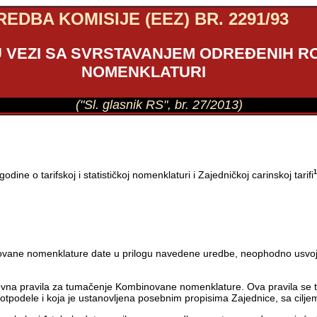
REDBA KOMISIJE (EEZ) BR. 2291/93
E U VEZI SA SVRSTAVANJEM ODREĐENIH
NOMENKLATURI
("Sl. glasnik RS", br. 27/2013)
ne o tarifskoj i statističkoj nomenklaturi i Zajedničkoj carinskoj tarifi
novane nomenklature date u prilogu navedene uredbe, neophodno usvoj
na pravila za tumačenje Kombinovane nomenklature. Ova pravila se ta
je potpodele i koja je ustanovljena posebnim propisima Zajednice, sa cil