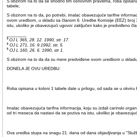
S obzirom na to da se shodno tim osnovnim pravilima, roba opisana
tabele;
S obzirom na to da, po potrebi, imalac obavezujuće tarifne informac
ovom uredbom, u skladu sa članom 6. Uredbe Komisije (EEZ) broj
istu, ukoliko je obavezujući ugovor zaključen kako je predviđeno čla
________
3
OJ L 365, 28. 12. 1990, str. 17.
4
OJ L 271, 16. 9.1992, str. 5.
5
OJ L 160, 26. 6. 1990, str 1.
S obzirom na to da da su mere predviđene ovom uredbom u skladu
DONELA JE OVU UREDBU:
Roba opisana u koloni 1 tabele date u prilogu, od sada se u okv
Imalac obavezujuća tarifna informacija, koju su izdali carinski org
od tri meseca da nastavi da se poziva na istu, ukoliko je obavezuju
Ova uredba stupa na snagu 21. dana od dana objavljivanja u "Služb