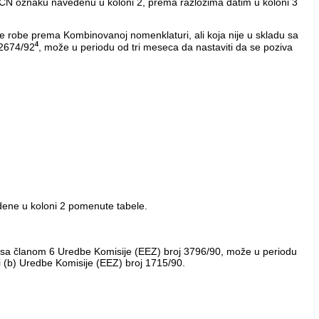
u CN oznaku navedenu u koloni 2, prema razlozima datim u koloni 3
nje robe prema Kombinovanoj nomenklaturi, ali koja nije u skladu sa
4
 2674/92
, može u periodu od tri meseca da nastaviti da se poziva
dene u koloni 2 pomenute tabele.
adu sa članom 6 Uredbe Komisije (EEZ) broj 3796/90, može u periodu
li (b) Uredbe Komisije (EEZ) broj 1715/90.