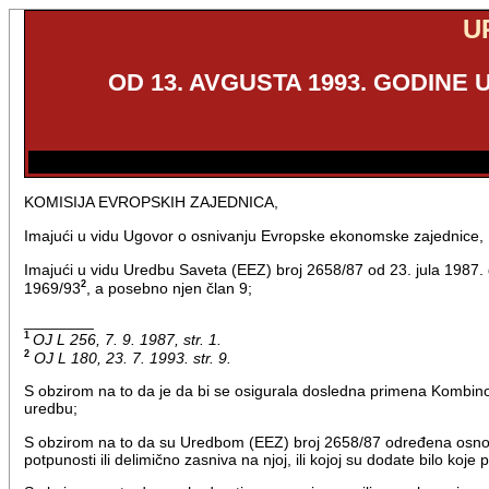
U
OD 13. AVGUSTA 1993. GODIN
KOMISIJA EVROPSKIH ZAJEDNICA,
Imajući u vidu Ugovor o osnivanju Evropske ekonomske zajednice,
Imajući u vidu Uredbu Saveta (EEZ) broj 2658/87 od 23. jula 1987. godi
2
1969/93
, a posebno njen član 9;
________
1
OJ L 256, 7. 9. 1987, str. 1.
2
OJ L 180, 23. 7. 1993. str. 9.
S obzirom na to da je da bi se osigurala dosledna primena Kombi
uredbu;
S obzirom na to da su Uredbom (EEZ) broj 2658/87 određena osnov
potpunosti ili delimično zasniva na njoj, ili kojoj su dodate bilo ko