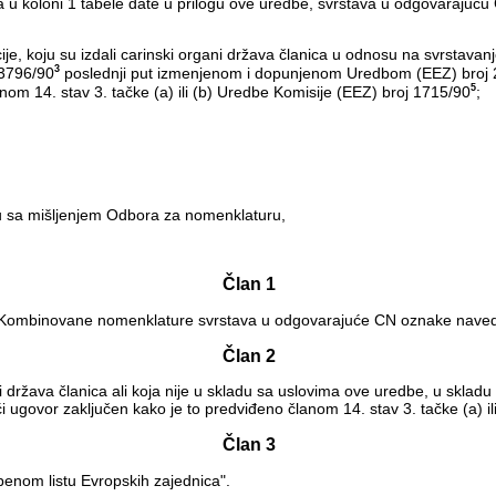
 u koloni 1 tabele date u prilogu ove uredbe, svrstava u odgovarajuć
ije, koju su izdali carinski organi država članica u odnosu na svrstava
3
 3796/90
poslednji put izmenjenom i dopunjenom Uredbom (EEZ) broj
5
nom 14. stav 3. tačke (a) ili (b) Uredbe Komisije (EEZ) broj 1715/90
;
 sa mišljenjem Odbora za nomenklaturu,
Član 1
iru Kombinovane nomenklature svrstava u odgovarajuće CN oznake nave
Član 2
ani država članica ali koja nije u skladu sa uslovima ove uredbe, u skl
ći ugovor zaključen kako je to predviđeno članom 14. stav 3. tačke (a) i
Član 3
enom listu Evropskih zajednica".