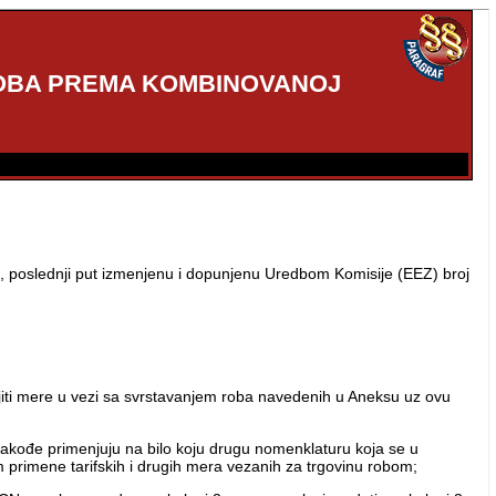
 ROBA PREMA KOMBINOVANOJ
1
, poslednji put izmenjenu i dopunjenu Uredbom Komisije (EEZ) broj
iti mere u vezi sa svrstavanjem roba navedenih u Aneksu uz ovu
kođe primenjuju na bilo koju drugu nomenklaturu koja se u
jem primene tarifskih i drugih mera vezanih za trgovinu robom;