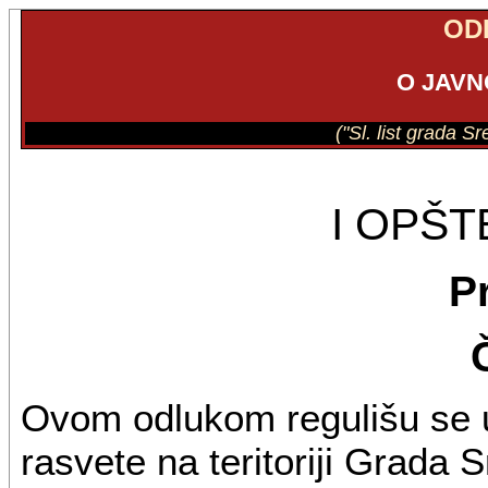
OD
O JAVN
("Sl. list grada S
I OPŠ
P
Ovom odlukom regulišu se u
rasvete na teritoriji Grada 