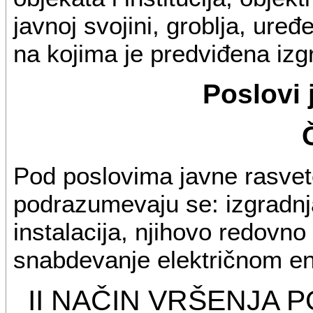
javnoj svojini, groblja, ure
na kojima je predviđena izg
Poslovi 
Pod poslovima javne rasvet
podrazumevaju se: izgradnja
instalacija, njihovo redovn
snabdevanje električnom en
II NAČIN VRŠENJA 