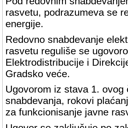
Pod redovnim snabdevanjem
rasvetu, podrazumeva se re
energije.
Redovno snabdevanje elekt
rasvetu reguliše se ugovo
Elektrodistribucije i Direkci
Gradsko veće.
Ugovorom iz stava 1. ovog č
snabdevanja, rokovi plaćanj
za funkcionisanje javne ras
Ugovor se zaključuje po z