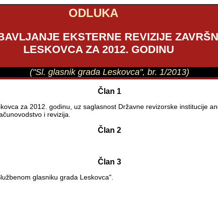
ODLUKA
BAVLJANJE EKSTERNE REVIZIJE ZAVR
LESKOVCA ZA 2012. GODINU
("Sl. glasnik grada Leskovca", br. 1/2013)
Član 1
ovca za 2012. godinu, uz saglasnost Državne revizorske institucije an
ačunovodstvo i revizija.
Član 2
Član 3
Službenom glasniku grada Leskovca".