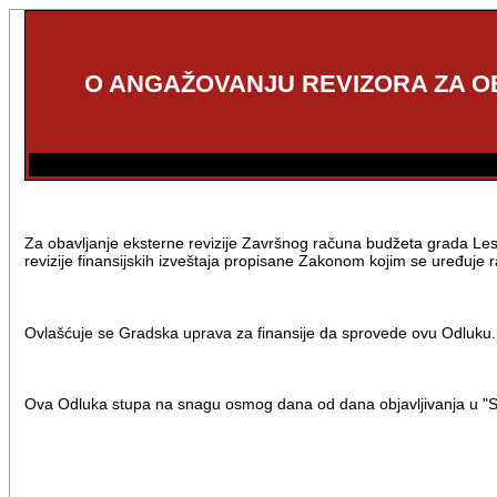
O ANGAŽOVANJU REVIZORA ZA O
Za obavljanje eksterne revizije Završnog računa budžeta grada Lesk
revizije finansijskih izveštaja propisane Zakonom kojim se uređuje r
Ovlašćuje se Gradska uprava za finansije da sprovede ovu Odluku.
Ova Odluka stupa na snagu osmog dana od dana objavljivanja u "