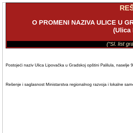
RE
O PROMENI NAZIVA ULICE U G
(Ulica
("Sl. list g
Postojeći naziv Ulica Lipovačka u Gradskoj opštini Palilula, naselje
Rešenje i saglasnost Ministarstva regionalnog razvoja i lokalne sam