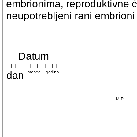
embrionima, reproduktivne ćel
neupotrebljeni rani embrioni 
Datum
|_|_|
|_|_|
|_|_|_|_|
dan
mesec
godina
M.P.