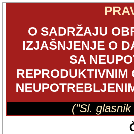
PRAV
O SADRŽAJU OB
IZJAŠNJENJE O 
SA NEUPO
REPRODUKTIVNIM 
NEUPOTREBLJENIM
("Sl. glasni