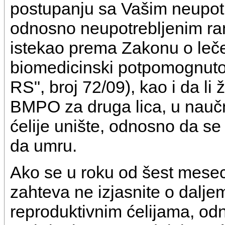
postupanju sa Vašim neupotr
odnosno neupotrebljenim ran
istekao prema Zakonu o leč
biomedicinski potpomognuto
RS", broj 72/09), kao i da li 
BMPO za druga lica, u naučno
ćelije unište, odnosno da se
da umru.
Ako se u roku od šest mesec
zahteva ne izjasnite o dalj
reproduktivnim ćelijama, od