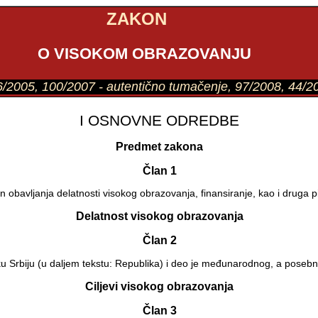
ZAKON
O VISOKOM OBRAZOVANJU
 76/2005, 100/2007 - autentično tumačenje, 97/2008, 44/2
I OSNOVNE ODREDBE
Predmet zakona
Član 1
obavljanja delatnosti visokog obrazovanja, finansiranje, kao i druga pi
Delatnost visokog obrazovanja
Član 2
ku Srbiju (u daljem tekstu: Republika) i deo je međunarodnog, a pose
Ciljevi visokog obrazovanja
Član 3