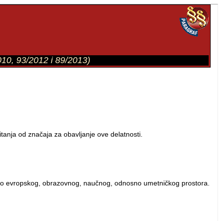
010, 93/2012 i 89/2013)
tanja od značaja za obavljanje ove delatnosti.
bno evropskog, obrazovnog, naučnog, odnosno umetničkog prostora.