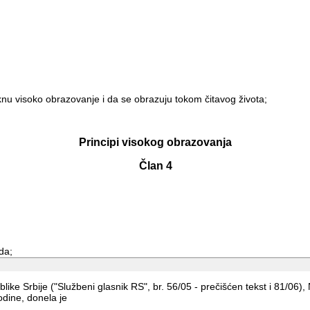
u visoko obrazovanje i da se obrazuju tokom čitavog života;
Principi visokog obrazovanja
Član 4
da;
ke Srbije ("Službeni glasnik RS", br. 56/05 - prečišćen tekst i 81/06),
vropske tradicije i vrednosti kulturnog nasleđa;
dine, donela je