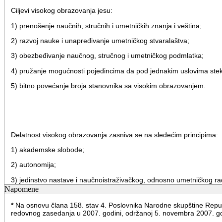
Ciljevi visokog obrazovanja jesu:
1) prenošenje naučnih, stručnih i umetničkih znanja i veština;
2) razvoj nauke i unapređivanje umetničkog stvaralaštva;
3) obezbeđivanje naučnog, stručnog i umetničkog podmlatka;
4) pružanje mogućnosti pojedincima da pod jednakim uslovima stekn
5) bitno povećanje broja stanovnika sa visokim obrazovanjem.
Delatnost visokog obrazovanja zasniva se na sledećim principima:
1) akademske slobode;
2) autonomija;
3) jedinstvo nastave i naučnoistraživačkog, odnosno umetničkog ra
Napomene
4) otvorenost prema javnosti i građanima;
*
Na osnovu člana 158. stav 4. Poslovnika Narodne skupštine Republi
5) uvažavanje humanističkih i demokratskih vrednosti nacionalne i e
redovnog zasedanja u 2007. godini, održanoj 5. novembra 2007. go