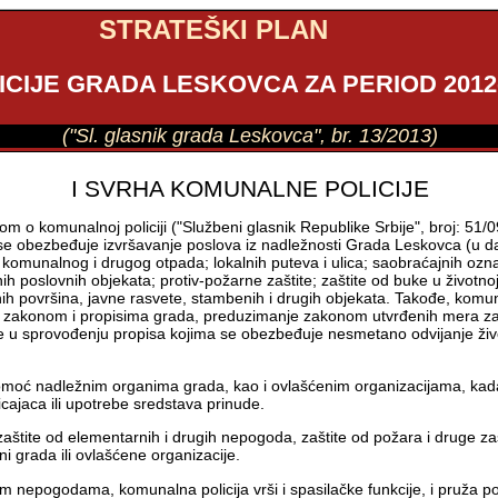
STRATEŠKI PLAN
CIJE GRADA LESKOVCA ZA PERIOD 2012-
("Sl. glasnik grada Leskovca", br. 13/2013)
I SVRHA KOMUNALNE POLICIJE
o komunalnoj policiji ("Službeni glasnik Republike Srbije", broj: 51/
m se obezbeđuje izvršavanje poslova iz nadležnosti Grada Leskovca (u 
komunalnog i drugog otpada; lokalnih puteva i ulica; saobraćajnih oznak
ih poslovnih objekata; protiv-požarne zaštite; zaštite od buke u životn
vnih površina, javne rasvete, stambenih i drugih objekata. Takođe, komu
akonom i propisima grada, preduzimanje zakonom utvrđenih mera zaštite
ke u sprovođenju propisa kojima se obezbeđuje nesmetano odvijanje živ
omoć nadležnim organima grada, kao i ovlašćenim organizacijama, kada p
ajaca ili upotrebe sredstava prinude.
zaštite od elementarnih i drugih nepogoda, zaštite od požara i druge za
 grada ili ovlašćene organizacije.
m nepogodama, komunalna policija vrši i spasilačke funkcije, i pruža p