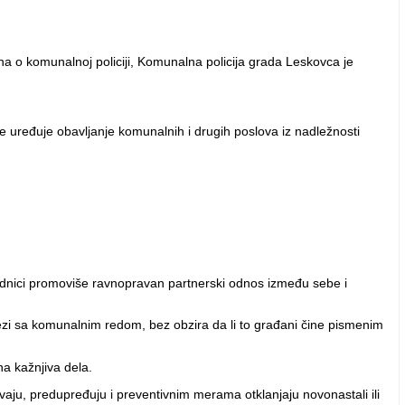
a o komunalnoj policiji, Komunalna policija grada Leskovca je
e uređuje obavljanje komunalnih i drugih poslova iz nadležnosti
jednici promoviše ravnopravan partnerski odnos između sebe i
vezi sa komunalnim redom, bez obzira da li to građani čine pismenim
na kažnjiva dela.
ju, predupređuju i preventivnim merama otklanjaju novonastali ili