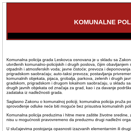
KOMUNALNE POLI
Komunalna policija grada Leskovca osnovana je u skladu sa Zakonom 
utvrđenih komunalno-policijskih i drugih poslova, čijim obavljanje
otpadnih i atmosferskih voda; javne čistoće; prevoza i deponovanja 
prigradskom saobraćaju; auto-taksi prevoza; postavljanja privremen
komunalnih objekata, pijaca, grobalja, parkova, zelenih i drugih ja
gradskom, prigradskom i drugom lokalnom saobraćaju, u skladu sa z
drugih javnih objekata od značaja za grad, kao i za davanje podrš
zadataka iz nadležnosti grada.
Saglasno Zakonu o komunalnoj policiji, komunalna policija pruža p
sprovođenje odluke neće biti moguće bez prisustva komunalnih polic
Komunalna policija preduzima i hitne mere zaštite životne sredine, 
nisu u mogućnosti pravovremeno da preduzmu drugi nadležni organi
U slučajevima postojanja opasnosti izazvanih elementarnim ili drugi