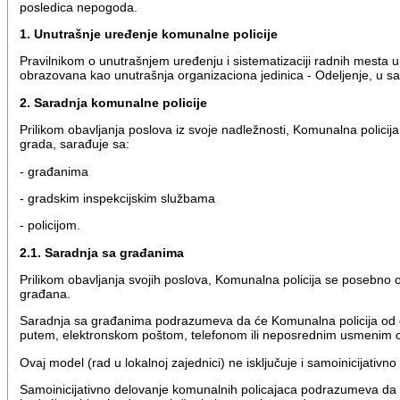
posledica nepogoda.
1. Unutrašnje uređenje komunalne policije
Pravilnikom o unutrašnjem uređenju i sistematizaciji radnih mesta
obrazovana kao unutrašnja organizaciona jedinica - Odeljenje, u s
2. Saradnja komunalne policije
Prilikom obavljanja poslova iz svoje nadležnosti, Komunalna policij
grada, sarađuje sa:
- građanima
- gradskim inspekcijskim službama
- policijom.
2.1. Saradnja sa građanima
Prilikom obavljanja svojih poslova, Komunalna policija se posebno
građana.
Saradnja sa građanima podrazumeva da će Komunalna policija od građ
putem, elektronskom poštom, telefonom ili neposrednim usmenim o
Ovaj model (rad u lokalnoj zajednici) ne isključuje i samoinicijativ
Samoinicijativno delovanje komunalnih policajaca podrazumeva da s