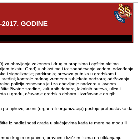
2017. GODINE
09) za obavljanje zakonom i drugim propisima i opštim aktima
daljem tekstu: Grad) u oblastima i to: snabdevanja vodom; odvođenja
a i signalizacije; parkiranja; prevoza putnika u gradskom i
oj sredini; kontrole radnog vremena subjekata nadzora; održavanja
nalna policija osnovana je i za obavljanje nadzora u javnom
 životne sredine, kulturnih dobara, lokalnih puteva, ulica i
ota u gradu, očuvanje gradskih dobara i izvršavanje drugih
o njihovoj oceni (organa ili organizacije) postoje pretpostavke da
štite iz nadležnosti grada u slučajevima kada te mere ne mogu ili
omoć drugim organima, pravnim i fizičkim licima na otklanjanju