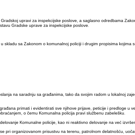
 u Gradskoj upravi za inspekcijske poslove, a saglasno odredbama Zakon
astavu Gradske uprave za inspekcijske poslove.
a u skladu sa Zakonom o komunalnoj policiji i drugim propisima kojima s
 oslanja na saradnju sa građanima, tako da svojim radom u lokalnoj za
ana primati i evidentirati sve njihove prijave, peticije i predloge u 
braćanjem, o čemu Komunalna policija pravi službenu zabelešku.
no delovanje Komunalne policije, kao ni reaktivno delovanje na već izvrše
e pri organizovanom prisustvu na terenu, patrolnom delatnošću, uočava