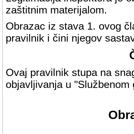
zaštitnim materijalom.
Obrazac iz stava 1. ovog č
pravilnik i čini njegov sasta
Ovaj pravilnik stupa na sn
objavljivanja u "Službenom 
Obra