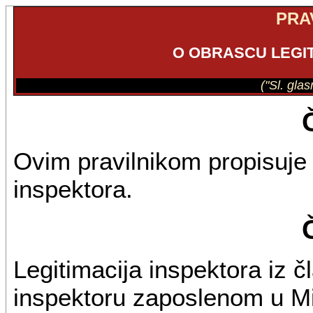
PRA
O OBRASCU LEGI
("Sl. gla
Ovim pravilnikom propisuje 
inspektora.
Legitimacija inspektora iz č
inspektoru zaposlenom u Mi