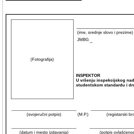
(ime, srednje slovo i prezime)
JMBG
(Fotografija)
INSPEKTOR
U vršenju inspekcijskog nad
studentskom standardu i dr
___________________________
__________________
(svojeručni potpis)
(M.P.)
(registarski bro
___________________________
__________________
(datum i mesto izdavanja)
(potpis ovlašćenog