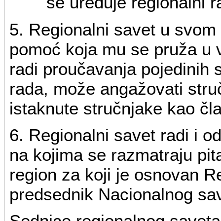
se uređuje regionalni r
5. Regionalni savet u svom 
pomoć koja mu se pruža u v
radi proučavanja pojedinih 
rada, može angažovati struč
istaknute stručnjake kao čl
6. Regionalni savet radi i
na kojima se razmatraju pi
region za koji je osnovan R
predsednik Nacionalnog save
Sednice regionalnog saveta 