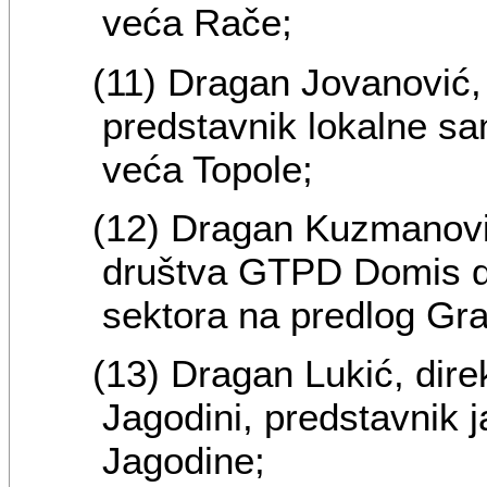
veća Rače;
(11) Dragan Jovanović,
predstavnik lokalne s
veća Topole;
(12) Dragan Kuzmanović,
društva GTPD Domis d.
sektora na predlog Gr
(13) Dragan Lukić, dir
Jagodini, predstavnik 
Jagodine;