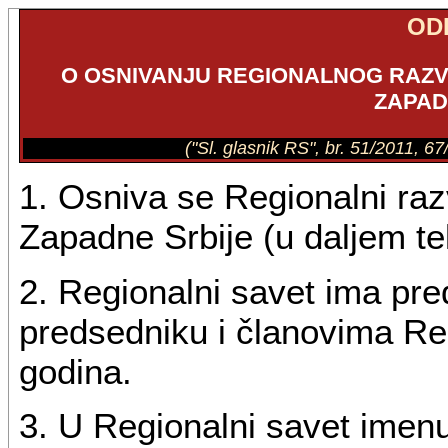
OD
O OSNIVANJU REGIONALNOG RAZV
ZAPAD
("Sl. glasnik RS", br. 51/2011, 6
1. Osniva se Regionalni raz
Zapadne Srbije (u daljem te
2. Regionalni savet ima pr
predsedniku i članovima Reg
godina.
3. U Regionalni savet imenu