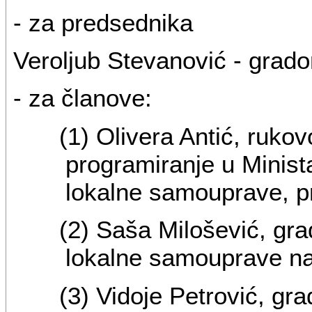
- za predsednika
Veroljub Stevanović - grad
- za članove:
(1) Olivera Antić, ruko
programiranje u Minist
lokalne samouprave, p
(2) Saša Milošević, gra
lokalne samouprave na
(3) Vidoje Petrović, gr