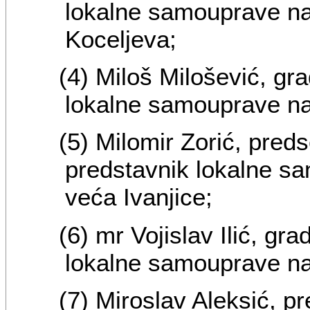
lokalne samouprave na
Koceljeva;
(4) Miloš Milošević, gr
lokalne samouprave n
(5) Milomir Zorić, preds
predstavnik lokalne s
veća Ivanjice;
(6) mr Vojislav Ilić, g
lokalne samouprave n
(7) Miroslav Aleksić, p