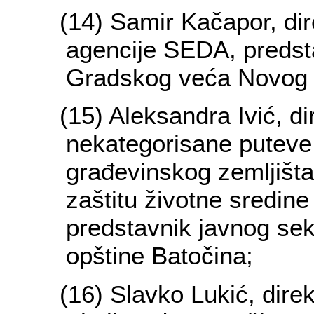
(14) Samir Kačapor, di
agencije SEDA, predsta
Gradskog veća Novog 
(15) Aleksandra Ivić, di
nekategorisane puteve
građevinskog zemljišta
zaštitu životne sredine
predstavnik javnog sek
opštine Batočina;
(16) Slavko Lukić, dire