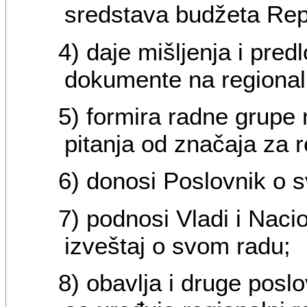
sredstava budžeta Repu
4) daje mišljenja i pred
dokumente na regional
5) formira radne grupe
pitanja od značaja za r
6) donosi Poslovnik o 
7) podnosi Vladi i Nac
izveštaj o svom radu;
8) obavlja i druge posl