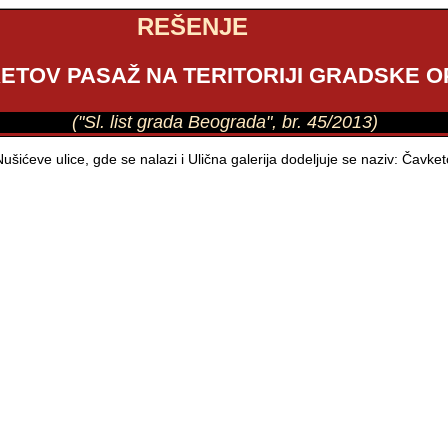
REŠENJE
KETOV PASAŽ NA TERITORIJI GRADSKE O
("Sl. list grada Beograda", br. 45/2013)
šićeve ulice, gde se nalazi i Ulična galerija dodeljuje se naziv: Čavke