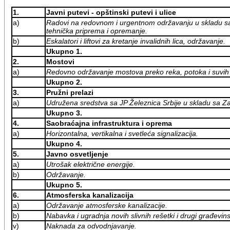
1.
Javni putevi - opštinski putevi i ulice
a)
Radovi na redovnom i urgentnom održavanju u skladu sa 
tehnička priprema i opremanje.
b)
Eskalatori i liftovi za kretanje invalidnih lica, održavanje.
Ukupno 1.
2.
Mostovi
a)
Redovno održavanje mostova preko reka, potoka i suvih d
Ukupno 2.
3.
Pružni prelazi
a)
Udružena sredstva sa JP Železnica Srbije u skladu sa Z
Ukupno 3.
4.
Saobraćajna infrastruktura i oprema
a)
Horizontalna, vertikalna i svetleća signalizacija.
Ukupno 4.
5.
Javno osvetljenje
a)
Utrošak električne energije.
b)
Održavanje.
Ukupno 5.
6.
Atmosferska kanalizacija
a)
Održavanje atmosferske kanalizacije.
b)
Nabavka i ugradnja novih slivnih rešetki i drugi građevins
v)
Naknada za odvodnjavanje.