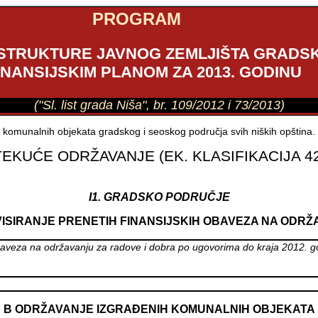
PROGRAM
STRUKTURE JAVNOG ZEMLJIŠTA GRADSK
INANSIJSKIM PLANOM ZA 2013. GODINU
("Sl. list grada Niša", br. 109/2012 i 73/2013)
 komunalnih objekata gradskog i seoskog područja svih niških opština.
 TEKUĆE ODRŽAVANJE (EK. KLASIFIKACIJA 4
I1. GRADSKO PODRUČJE
VISIRANJE PRENETIH FINANSIJSKIH OBAVEZA NA ODR
 obaveza na održavanju za radove i dobra po ugovorima do kraja 2012. g
B ODRŽAVANJE IZGRAĐENIH KOMUNALNIH OBJEKATA