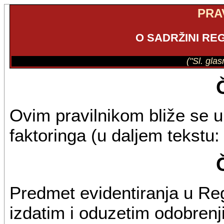
PRA
O SADRŽINI RE
("Sl. gla
Ovim pravilnikom bliže se u
faktoringa (u daljem tekstu:
Predmet evidentiranja u Reg
izdatim i oduzetim odobrenj