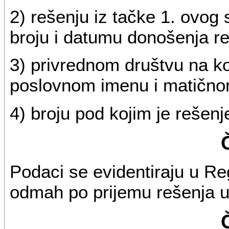
2) rešenju iz tačke 1. ovog 
broju i datumu donošenja re
3) privrednom društvu na koj
poslovnom imenu i matično
4) broju pod kojim je rešen
Podaci se evidentiraju u Re
odmah po prijemu rešenja u 