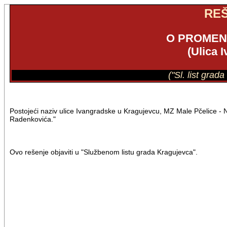
RE
O PROMENI
(Ulica 
("Sl. list grad
Postojeći naziv ulice Ivangradske u Kragujevcu, MZ Male Pčelice - No
Radenkovića."
Ovo rešenje objaviti u "Službenom listu grada Kragujevca".