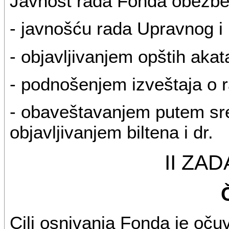
Javnost rada Fonda obezbe
- javnošću rada Upravnog 
- objavljivanjem opštih aka
- podnošenjem izveštaja o
- obaveštavanjem putem sre
objavljivanjem biltena i dr.
II ZA
Cilj osnivanja Fonda je oču