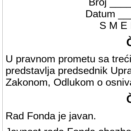
Broj ___
Datum __
S M E 
U pravnom prometu sa treći
predstavlja predsednik Upr
Zakonom, Odlukom o osnivan
Rad Fonda je javan.