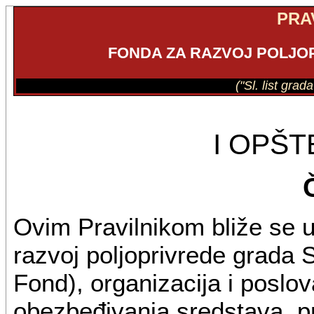
PRA
FONDA ZA RAZVOJ POLJ
("Sl. list gra
I OPŠ
Ovim Pravilnikom bliže se u
razvoj poljoprivrede grada 
Fond), organizacija i poslov
obezbeđivanja sredstava, p