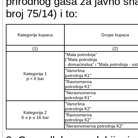
prirodnog gasa za javno sn
broj 75/14) i to:
Kategorije kupaca
Grupe kupaca
(1)
(2)
"Mala potrošnja"
("Mala potrošnja
- domaćinstva" i "Mala potrošnja - osta
"Vanvršna
Kategorija 1
potrošnja K1"
p < 6 bar
"Ravnomerna
potrošnja K1"
"Neravnomerna
potrošnja K1"
"Vanvršna
potrošnja K2"
Kategorija 2
"Ravnomerna
6 ≤ p ≤ 16 bar
potrošnja K2"
"Neravnomerna potrošnja K2"