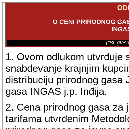
OD
O CENI PRIRODNOG GA
INGAS
("Sl. glas
1. Ovom odlukom utvrđuje s
snabdevanje krajnjim kupci
distribuciju prirodnog gasa
gasa INGAS j.p. Inđija.
2. Cena prirodnog gasa za 
tarifama utvrđenim Metodol