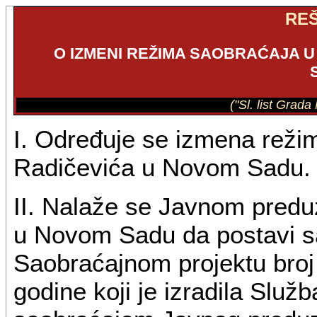
RE
O IZMENI REŽIMA SAOBRAĆAJA U
("Sl. list Grad
I. Određuje se izmena reži
Radičevića u Novom Sadu.
II. Nalaže se Javnom predu
u Novom Sadu da postavi sa
Saobraćajnom projektu bro
godine koji je izradila Služb