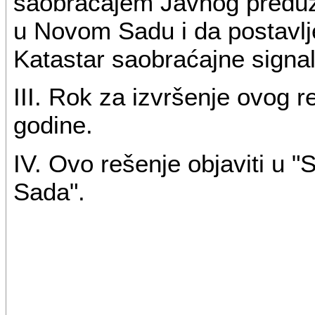
saobraćajem Javnog preduz
u Novom Sadu i da postavlj
Katastar saobraćajne signal
III. Rok za izvršenje ovog 
godine.
IV. Ovo rešenje objaviti u 
Sada".