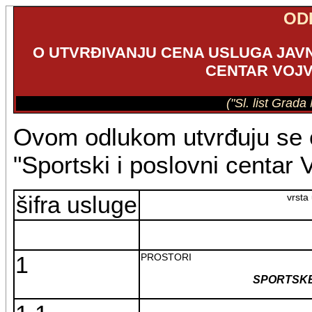
OD
O UTVRĐIVANJU CENA USLUGA JAV
CENTAR VOJV
("Sl. list Grad
Ovom odlukom utvrđuju se 
"Sportski i poslovni centar 
šifra usluge
vrsta
1
PROSTORI
SPORTSK