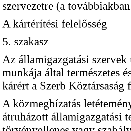
szervezetre (a továbbiakban
A kártérítési felelősség
5. szakasz
Az államigazgatási szervek 
munkája által természetes é
kárért a Szerb Köztársaság f
A közmegbízatás letétemény
átruházott államigazgatási t
törvényellenes vagy szabály