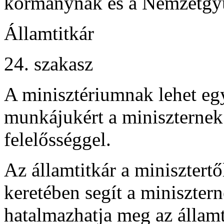
kormánynak és a Nemzetgyűl
Államtitkár
24. szakasz
A minisztériumnak lehet egy
munkájukért a miniszternek
felelősséggel.
Az államtitkár a minisztert
keretében segít a miniszter
hatalmazhatja meg az államt