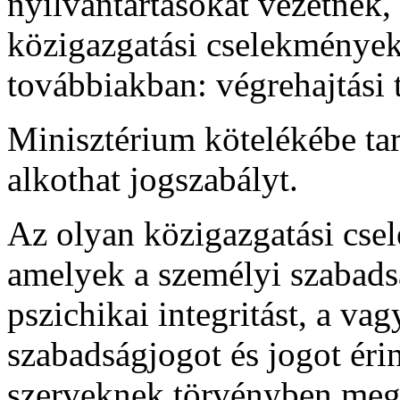
nyilvántartásokat vezetnek,
közigazgatási cselekmények
továbbiakban: végrehajtási 
Minisztérium kötelékébe ta
alkothat jogszabályt.
Az olyan közigazgatási cse
amelyek a személyi szabadság
pszichikai integritást, a vag
szabadságjogot és jogot érin
szerveknek törvényben megh