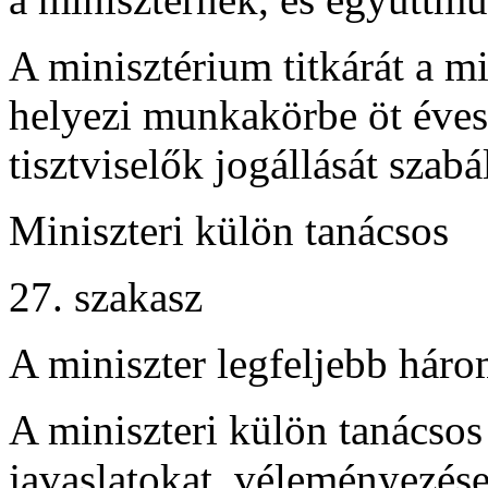
A minisztérium titkárát a m
helyezi munkakörbe öt éves 
tisztviselők jogállását szab
Miniszteri külön tanácsos
27. szakasz
A miniszter legfeljebb háro
A miniszteri külön tanácso
javaslatokat, véleményezése