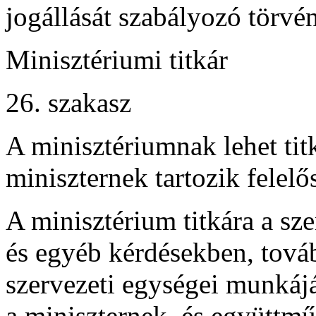
jogállását szabályozó törvén
Minisztériumi titkár
26. szakasz
A minisztériumnak lehet tit
miniszternek tartozik felelő
A minisztérium titkára a sz
és egyéb kérdésekben, tová
szervezeti egységei munkáj
a miniszternek, és együttm