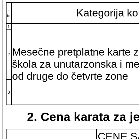
Kategorija ko
r.
br
1
Mesečne pretplatne karte 
2
škola za unutarzonska i m
od druge do četvrte zone
3
2. Cena karata za 
CENE S