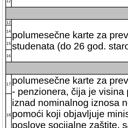
12
12
14
polumesečne karte za prev
studenata (do 26 god. staro
15
16
polumesečne karte za prev
17
- penzionera, čija je visin
iznad nominalnog iznosa n
pomoći koji objavljuje mini
18
poslove socijalne zaštite, 