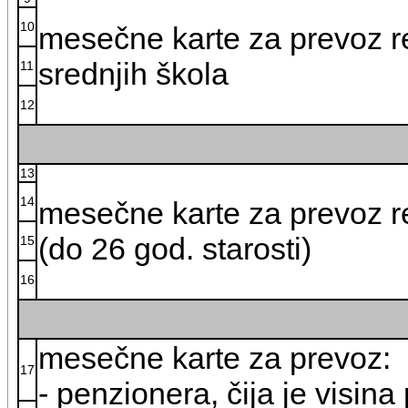
10
mesečne karte za prevoz r
srednjih škola
11
12
13
14
mesečne karte za prevoz r
(do 26 god. starosti)
15
16
mesečne karte za prevoz:
17
- penzionera, čija je visin