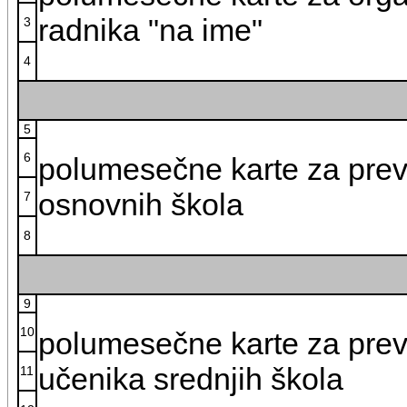
radnika "na ime"
3
4
5
6
polumesečne karte za pre
osnovnih škola
7
8
9
10
polumesečne karte za prev
učenika srednjih škola
11