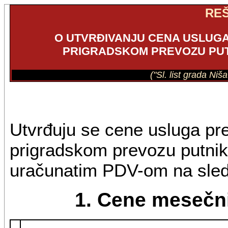
RE
O UTVRĐIVANJU CENA USLUG
PRIGRADSKOM PREVOZU PUTN
("Sl. list grada Niša
Utvrđuju se cene usluga pr
prigradskom prevozu putnika
uračunatim PDV-om na sled
1. Cene mesečni