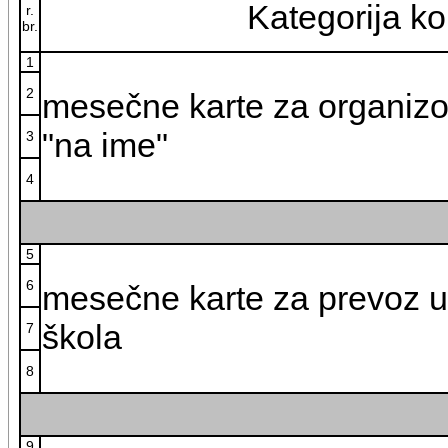
Kategorija ko
r.
br.
1
2
mesečne karte za organizo
"na ime"
3
4
5
6
mesečne karte za prevoz 
škola
7
8
9