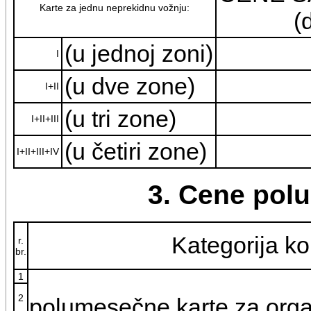
Karte za jednu neprekidnu vožnju:
(
(u jednoj zoni)
I
(u dve zone)
I+II
(u tri zone)
I+II+III
(u četiri zone)
I+II+III+IV
3. Cene pol
Kategorija ko
r.
br.
1
2
polumesečne karte za orga