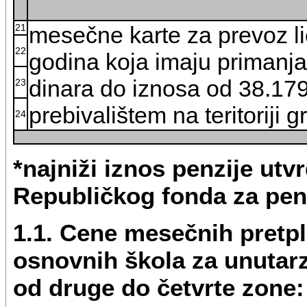
21
mesečne karte za prevoz lic
22
godina koja imaju primanj
dinara do iznosa od 38.179
23
prebivalištem na teritoriji 
24
*najniži iznos penzije ut
Republičkog fonda za penz
1.1. Cene mesečnih pretpl
osnovnih škola za unutar
od druge do četvrte zone: