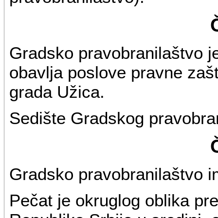
Gradsko pravobranilaštvo j
obavlja poslove pravne zašt
grada Užica.
Sedište Gradskog pravobran
Gradsko pravobranilaštvo im
Pečat je okruglog oblika pr