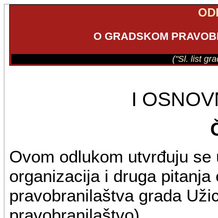
OD
O GRADSKOM PRAVOB
("Sl. list g
I OSNO
Ovom odlukom utvrđuju se u
organizacija i druga pitanj
pravobranilaštva grada Uži
pravobranilaštvo).