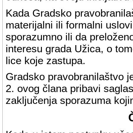
Kada Gradsko pravobranilaš
materijalni ili formalni uslo
sporazumno ili da preložen
interesu grada Užica, o to
lice koje zastupa.
Gradsko pravobranilaštvo j
2. ovog člana pribavi sagl
zaključenja sporazuma koji