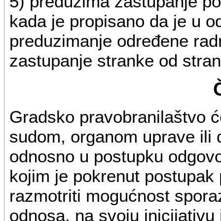
5) preduzima zastupanje po
kada je propisano da je u o
preduzimanje određene rad
zastupanje stranke od stra
Gradsko pravobranilaštvo ć
sudom, organom uprave ili
odnosno u postupku odgovora
kojim je pokrenut postupak 
razmotriti mogućnost spor
odnosa, na svoju inicijativu i