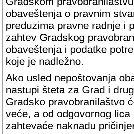
Gradskom pravobranilaštvu
obaveštenja o pravnim stva
preduzima pravne radnje i p
zahtev Gradskog pravobranil
obaveštenja i podatke potr
koje je nadležno.
Ako usled nepoštovanja oba
nastupi šteta za Grad i drug
Gradsko pravobranilaštvo ć
veće, a od odgovornog lica 
zahtevaće naknadu pričinjen