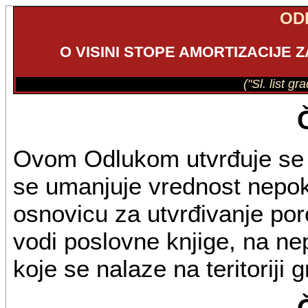
OD
O VISINI STOPE AMORTIZACIJE 
("Sl. list g
Ovom Odlukom utvrđuje se v
se umanjuje vrednost nepokr
osnovicu za utvrđivanje por
vodi poslovne knjige, na ne
koje se nalaze na teritoriji 