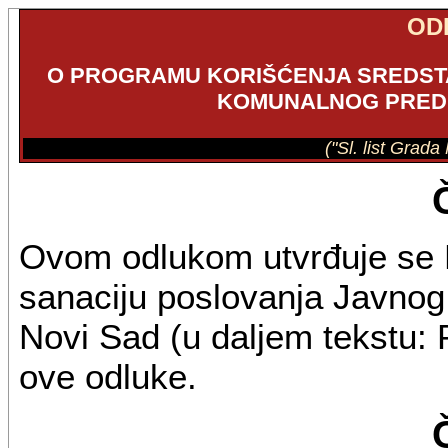
OD
O PROGRAMU KORIŠĆENJA SREDST
KOMUNALNOG PREDU
("Sl. list Grad
Ovom odlukom utvrđuje se 
sanaciju poslovanja Javnog
Novi Sad (u daljem tekstu: 
ove odluke.