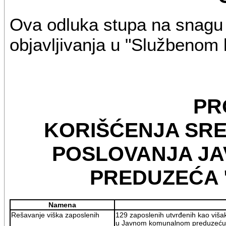
Ova odluka stupa na snagu
objavljivanja u "Službenom
PR
KORIŠĆENJA SRE
POSLOVANJA J
PREDUZEĆA "
Namena
Rešavanje viška zaposlenih
129 zaposlenih utvrđenih kao viša
u Javnom komunalnom preduzeću "