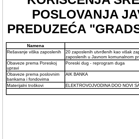
POSLOVANJA J
PREDUZEĆA "GRADS
Namena
Rešavanje viška zaposlenih
20 zaposlenih utvrđenih kao višak z
zaposlenih u Javnom komunalnom pre
Obaveze prema Poreskoj
Poreski dug - reprogram duga
upravi
Obaveze prema poslovnim
AIK BANKA
bankama i fondovima
Materijalni troškovi
ELEKTROVOJVODINA DOO NOVI S