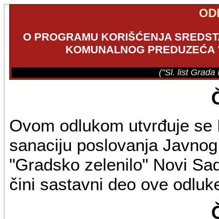
OD
O PROGRAMU KORIŠĆENJA SREDST
KOMUNALNOG PREDUZEĆA "
("Sl. list Grad
Ovom odlukom utvrđuje se 
sanaciju poslovanja Javno
"Gradsko zelenilo" Novi Sad
čini sastavni deo ove odluk