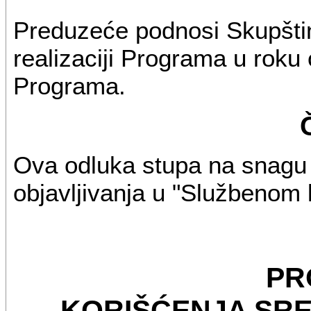
Preduzeće podnosi Skupšti
realizaciji Programa u roku 
Programa.
Ova odluka stupa na snagu
objavljivanja u "Službenom
PR
KORIŠĆENJA SRE