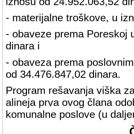
iznosu od 24.952.063,52 di
- materijalne troškove, u i
- obaveze prema Poreskoj u
dinara i
- obaveza prema poslovnim
od 34.476.847,02 dinara.
Program rešavanja viška za
alineja prva ovog člana od
komunalne poslove (u dalje